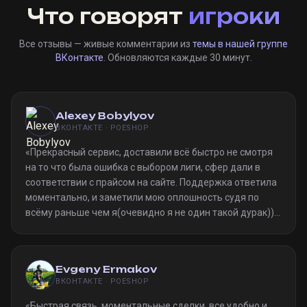
Что говорят
игроки
Все отзывы — живые комментарии из
темы в нашей группе
ВКонтакте
. Обновляются каждые 30 минут.
Alexey Bobylyov
ВКОНТАКТЕ · POESHOP
«
Прекрасный сервис, доставили всё быстро не смотря
на то что была ошибка с выбором лиги, сфер дали в
соответствии с прайсом на сайте. Поддержка ответила
моментально, и заметили мою оплошность судя по
всёму раньше чем я(очевидно я не один такой дурак)).
Однозначно рекомендую
»
Evgeny Ermakov
ВКОНТАКТЕ · POESHOP
«
Быстрая связь, моментальные сделки, все удобно и