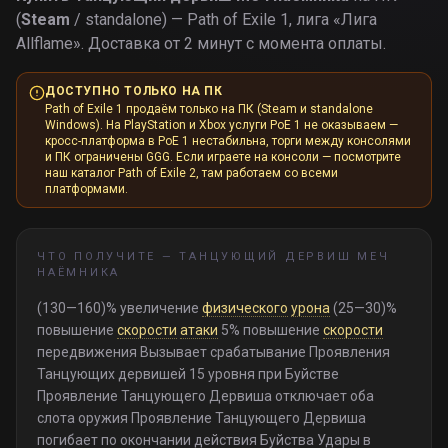
(
Steam
/ standalone) — Path of Exile 1, лига «
Лига
Allflame
».
Доставка от 2 минут с момента оплаты.
ДОСТУПНО ТОЛЬКО НА ПК
Path of Exile 1 продаём только на ПК (Steam и standalone
Windows). На PlayStation и Xbox услуги PoE 1 не оказываем —
кросс-платформа в PoE 1 нестабильна, торги между консолями
и ПК ограничены GGG. Если играете на консоли — посмотрите
наш каталог Path of Exile 2, там работаем со всеми
платформами.
ЧТО ПОЛУЧИТЕ —
ТАНЦУЮЩИЙ ДЕРВИШ МЕЧ
НАЁМНИКА
(130—160)% увеличение
физического
урона
(25—30)%
повышение
скорости
атаки
5% повышение
скорости
передвижения Вызывает срабатывание Проявления
Танцующих дервишей 15 уровня при Буйстве
Проявление Танцующего Дервиша отключает оба
слота оружия Проявление Танцующего Дервиша
погибает по окончании действия Буйства Удары в