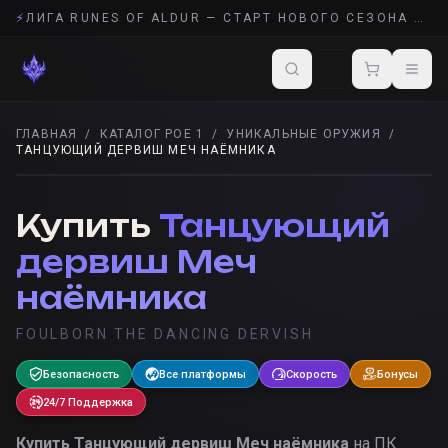
⚡
ЛИГА RUNES OF ALDUR — СТАРТ НОВОГО СЕЗОНА POE 2
ГЛАВНАЯ
/
КАТАЛОГ POE 1
/
УНИКАЛЬНЫЕ ОРУЖИЯ
/
ТАНЦУЮЩИЙ ДЕРВИШ МЕЧ НАЁМНИКА
УНИКАЛЬНЫЕ ОРУЖИЯ
· POE 1
Купить
Танцующий
дервиш Меч
наёмника
FOULBORN THE DANCING DERVISH
Безопасность
Все платформы
Скорость
Бонусы
24/7 Поддержка
Купить
Танцующий дервиш Меч наёмника
на ПК