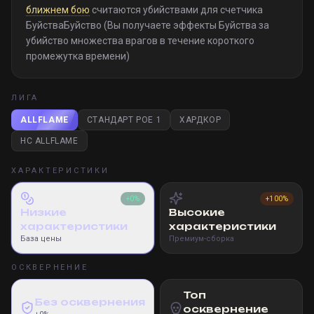
ближнем бою
считаются убийствами для счетчика
БуйстваБуйство (Вы получаете эффекты Буйства за
убийство множества врагов в течение короткого
промежутка времени)
ЛИГА
ALLFLAME
СТАНДАРТ POE 1
ХАРДКОР
HC ALLFLAME
ХАРАКТЕРИСТИКИ
+0%
+100%
Низкие
Высокие
характеристики
характеристики
База цены
Премиум-сборка
ОСКВЕРНЕНИЕ
Топ
Без осквернения
осквернение