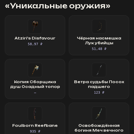
«
Уникальные оружия
»
Atziri's Disfavour
Чёрная насмешка
Лук убийцы
58,97 ₽
51,48 ₽
Копия Сборщика
Ветра судьбы Посох
душ Осадный топор
падшего
—
123 ₽
Foulborn Reefbane
Освобождённая
богиня Меч вечного
935 ₽