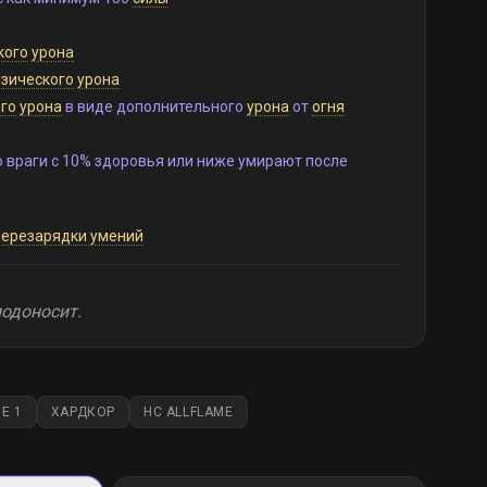
кого
урона
зического
урона
го
урона
в виде дополнительного
урона
от
огня
о враги с 10% здоровья или ниже умирают после
перезарядки умений
лодоносит.
E 1
ХАРДКОР
HC ALLFLAME