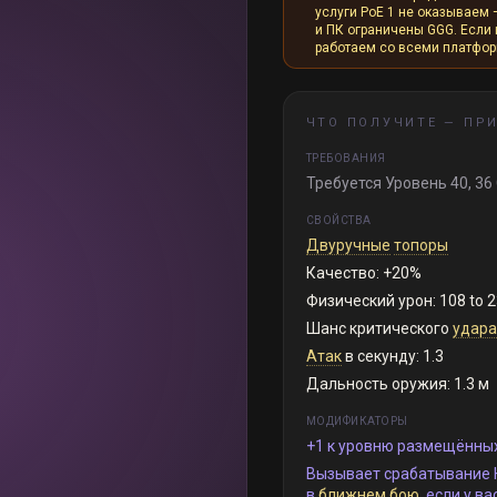
услуги PoE 1 не оказываем 
и ПК ограничены GGG. Если и
работаем со всеми платфо
ЧТО ПОЛУЧИТЕ —
ПРИ
ТРЕБОВАНИЯ
Требуется Уровень 40, 36 
СВОЙСТВА
Двуручные
топоры
Качество: +20%
Физический урон: 108 to 
Шанс критического
удара
Атак
в секунду: 1.3
Дальность оружия: 1.3 м
МОДИФИКАТОРЫ
+1 к уровню размещённы
Вызывает срабатывание 
в
ближнем бою
, если у в