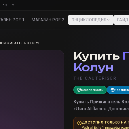
 POE 2
АЗИН POE 1
МАГАЗИН POE 2
ЭНЦИКЛОПЕДИЯ
ГАЙ
ПРИЖИГАТЕЛЬ КОЛУН
Купить
Колун
THE CAUTERISER
Безопасность
Все пла
Купить
Прижигатель Ко
«
Лига Allflame
».
Доставка 
ДОСТУПНО ТОЛЬКО НА 
Path of Exile 1 продаём толь