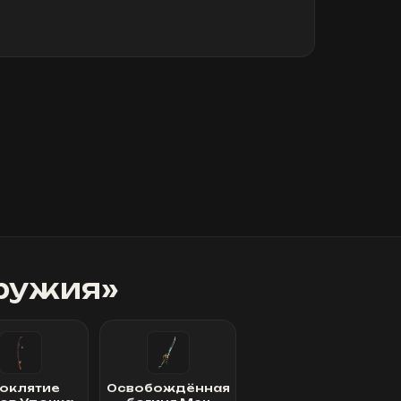
ружия
»
оклятие
Освобождённая