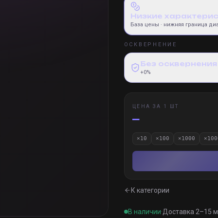
Низкие характери
База цены
· нижняя граница ди
ОСКВЕРНЕНИЕ
Без осквернения
+0%
ЦЕНА ЗА 1 ШТ
—
×
10
×
100
×
1000
×
100
К категории
В наличии
·
Доставка 2–15 