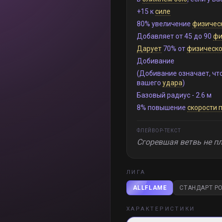
+15 к
силе
80% увеличение
физичес
Добавляет от 45 до 90
фи
Дарует
70% от
физическо
Добивание
(Добивание означает, чт
вашего
удара
)
Базовый радиус - 2.6 м
8% повышение
скорости 
ФЛЕЙВОР-ТЕКСТ
Сгоревшая ветвь не п
ЛИГА
ALLFLAME
СТАНДАРТ PO
ХАРАКТЕРИСТИКИ