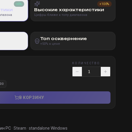
+0%
+100%
стики
Высокие характеристики
апазона
Цифры ближе к топу диапазона
Топ осквернение
+50% к цене
КОЛИЧЕСТВО
00
В КОРЗИНУ
мин
·
PC · Steam · standalone Windows