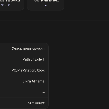
ов Удочка
богиня Меч
вечного
935 ₽
—
Уникальные оружия
Path of Exile 1
PC, PlayStation, Xbox
Лига Allflame
—
от 2 минут