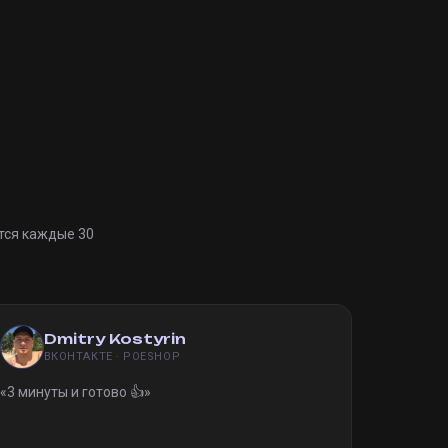
тся каждые 30
Dmitry Kostyrin
ВКОНТАКТЕ · POESHOP
«
3 минуты и готово 👍
»