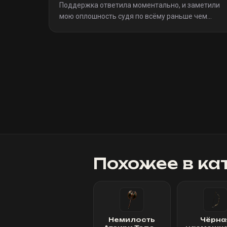
Поддержка ответила моментально, и заметили
мою оплошность судя по всёму раньше чем
я(очевидно я не один такой дурак)). Однозначно
рекомендую
»
Похожее в ка
Немилость
Чёрна