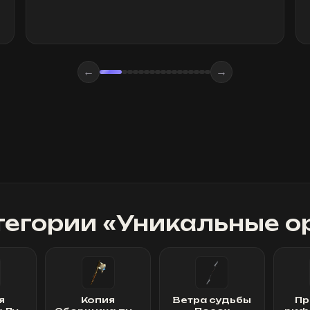
←
→
тегории «
Уникальные о
я
Копия
Ветра судьбы
Пр