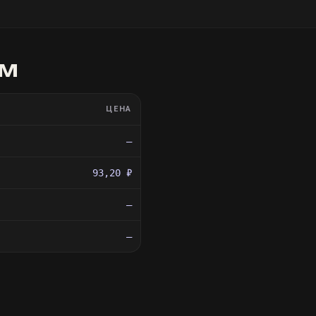
ам
ЦЕНА
—
93,20 ₽
—
—