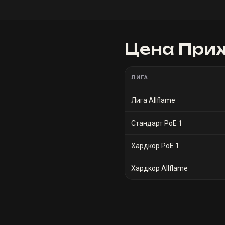
Цена
Приж
ЛИГА
Лига Allflame
Стандарт PoE 1
Хардкор PoE 1
Хардкор Allflame