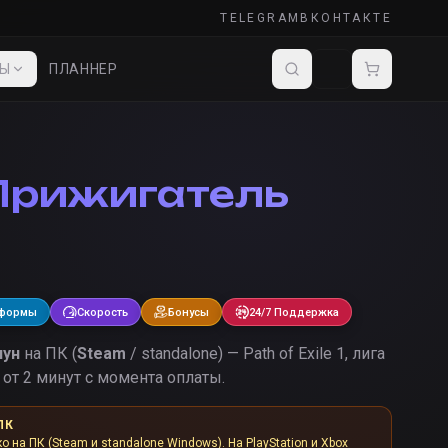
TELEGRAM
ВКОНТАКТЕ
ДЫ
ПЛАННЕР
Прижигатель
тформы
Скорость
Бонусы
24/7 Поддержка
лун
на ПК (
Steam
/ standalone) — Path of Exile 1, лига
от 2 минут с момента оплаты.
ПК
ко на ПК (Steam и standalone Windows). На PlayStation и Xbox