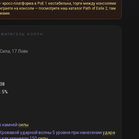
— кросс-платформа в PoE 1 нестабильна, торги между консолями
граете на консоли — посмотрите наш каталог Path of Exile 2, там
рмами.
ЖИГАТЕЛЬ КОЛУН
Сила, 17 Ловк
238
: 5%
х камней
силы
Кровавой ударной волны 5 уровня при нанесении
удара
ас как минимум 150
силы