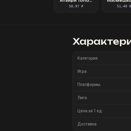
Атзири Топор
насмешка
ваал
убийц
58,97 ₽
51,48 
Характер
Категория
Игра
Платформы
Лига
Цена за 1 ед.
Доставка