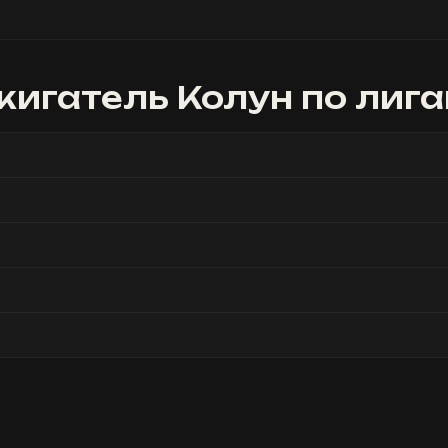
игатель Колун
по лиг