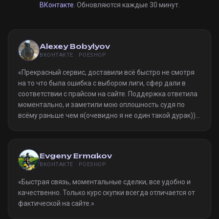
ВКонтакте
. Обновляются каждые 30 минут.
Alexey Bobylyov
ВКОНТАКТЕ · POESHOP
«
Прекрасный сервис, доставили всё быстро не смотря
на то что была ошибка с выбором лиги, сфер дали в
соответствии с прайсом на сайте. Поддержка ответила
моментально, и заметили мою оплошность судя по
всёму раньше чем я(очевидно я не один такой дурак)).
Однозначно рекомендую
»
Evgeny Ermakov
ВКОНТАКТЕ · POESHOP
«
Быстрая связь, моментальные сделки, все удобно и
качественно. Только курс скупки всегда отличается от
фактической на сайте.
»