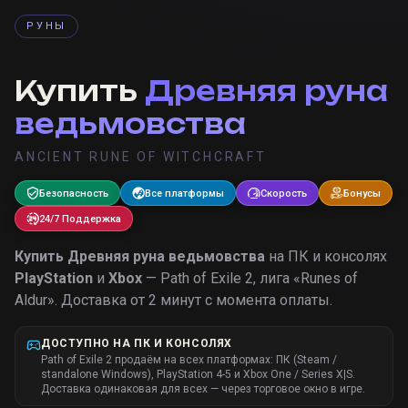
РУНЫ
Купить
Древняя руна
ведьмовства
ANCIENT RUNE OF WITCHCRAFT
Безопасность
Все платформы
Скорость
Бонусы
24/7 Поддержка
Купить
Древняя руна ведьмовства
на ПК и консолях
PlayStation
и
Xbox
— Path of Exile 2, лига «
Runes of
Aldur
».
Доставка от 2 минут с момента оплаты.
ДОСТУПНО НА ПК И КОНСОЛЯХ
Path of Exile 2 продаём на всех платформах: ПК (Steam /
standalone Windows), PlayStation 4-5 и Xbox One / Series X|S.
Доставка одинаковая для всех — через торговое окно в игре.