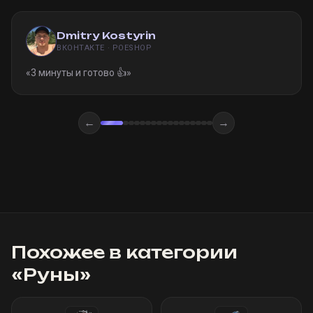
Dmitry Kostyrin
ВКОНТАКТЕ · POESHOP
«
3 минуты и готово 👍
»
←
→
Похожее в категории
«
Руны
»