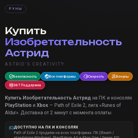
РУНЫ
Купить
Изобретательность
Астрид
ASTRID'S CREATIVITY
Безопасность
Все платформы
Скорость
Бонусы
24/7 Поддержка
Купить
Изобретательность Астрид
на ПК и консолях
PlayStation
и
Xbox
— Path of Exile 2, лига «
Runes of
Aldur
».
Доставка от 2 минут с момента оплаты.
ДОСТУПНО НА ПК И КОНСОЛЯХ
Path of Exile 2 продаём на всех платформах: ПК (Steam /
standalone Windows), PlayStation 4-5 и Xbox One / Series X|S.