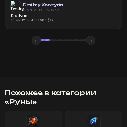
Dmitry Kostyrin
ВКОНТАКТЕ · POESHOP
«
3 минуты и готово 👍
»
←
→
Похожее в категории
«
Руны
»