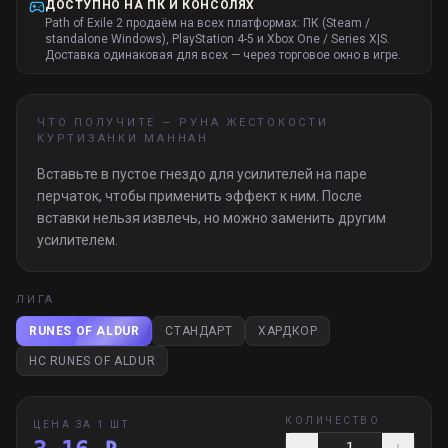
ДОСТУПНО НА ПК И КОНСОЛЯХ
Path of Exile 2 продаём на всех платформах: ПК (Steam /
standalone Windows), PlayStation 4-5 и Xbox One / Series X|S.
Доставка одинаковая для всех — через торговое окно в игре.
ЧТО ПОЛУЧИТЕ —
РУНА ЖЕСТОКОСТИ
КУРТИЗАНКИ МАННАН
Вставьте в пустое гнездо для усилителей на паре
перчаток, чтобы применить эффект к ним. После
вставки нельзя извлечь, но можно заменить другим
усилителем.
ЛИГА
RUNES OF ALDUR
СТАНДАРТ
ХАРДКОР
HC RUNES OF ALDUR
КОЛИЧЕСТВО
ЦЕНА ЗА 1 ШТ