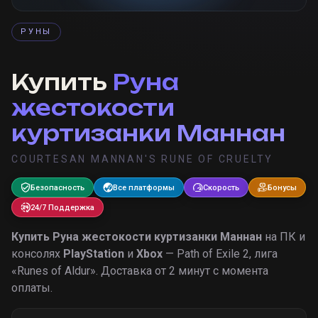
РУНЫ
Купить
Руна
жестокости
куртизанки Маннан
COURTESAN MANNAN'S RUNE OF CRUELTY
Безопасность
Все платформы
Скорость
Бонусы
24/7 Поддержка
Купить
Руна жестокости куртизанки Маннан
на ПК и
консолях
PlayStation
и
Xbox
— Path of Exile 2, лига
«
Runes of Aldur
».
Доставка от 2 минут с момента
оплаты.