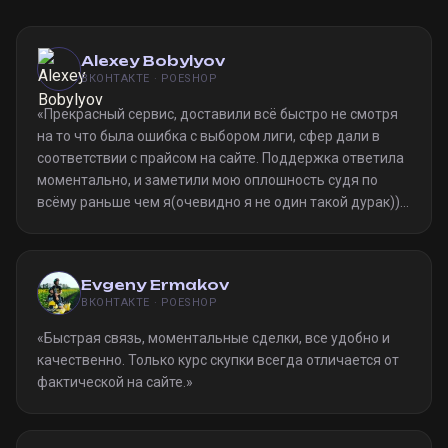
Alexey Bobylyov
ВКОНТАКТЕ · POESHOP
«
Прекрасный сервис, доставили всё быстро не смотря
на то что была ошибка с выбором лиги, сфер дали в
соответствии с прайсом на сайте. Поддержка ответила
моментально, и заметили мою оплошность судя по
всёму раньше чем я(очевидно я не один такой дурак)).
Однозначно рекомендую
»
Evgeny Ermakov
ВКОНТАКТЕ · POESHOP
«
Быстрая связь, моментальные сделки, все удобно и
качественно. Только курс скупки всегда отличается от
фактической на сайте.
»