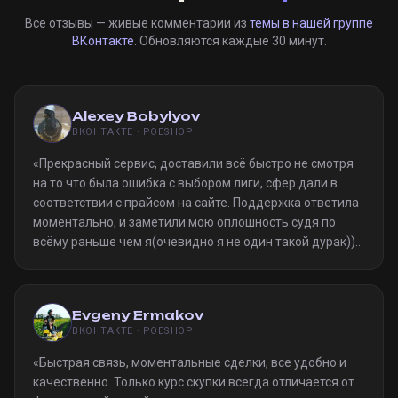
Все отзывы — живые комментарии из
темы в нашей группе
ВКонтакте
. Обновляются каждые 30 минут.
Alexey Bobylyov
ВКОНТАКТЕ · POESHOP
«
Прекрасный сервис, доставили всё быстро не смотря
на то что была ошибка с выбором лиги, сфер дали в
соответствии с прайсом на сайте. Поддержка ответила
моментально, и заметили мою оплошность судя по
всёму раньше чем я(очевидно я не один такой дурак)).
Однозначно рекомендую
»
Evgeny Ermakov
ВКОНТАКТЕ · POESHOP
«
Быстрая связь, моментальные сделки, все удобно и
качественно. Только курс скупки всегда отличается от