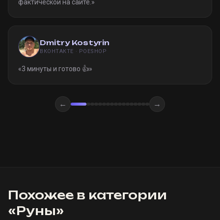
фактической на сайте.
»
Dmitry Kostyrin
ВКОНТАКТЕ · POESHOP
«
3 минуты и готово 👍
»
←
→
Похожее в категории
«
Руны
»