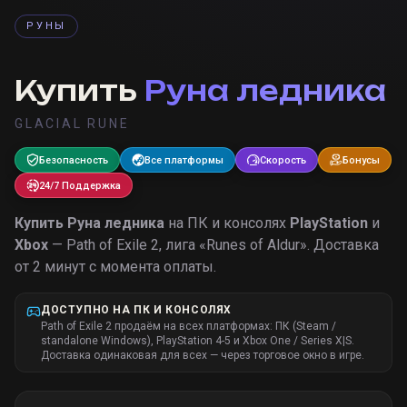
РУНЫ
Купить
Руна ледника
GLACIAL RUNE
Безопасность
Все платформы
Скорость
Бонусы
24/7 Поддержка
Купить
Руна ледника
на ПК и консолях
PlayStation
и
Xbox
— Path of Exile 2, лига «
Runes of Aldur
».
Доставка
от 2 минут с момента оплаты.
ДОСТУПНО НА ПК И КОНСОЛЯХ
Path of Exile 2 продаём на всех платформах: ПК (Steam /
standalone Windows), PlayStation 4-5 и Xbox One / Series X|S.
Доставка одинаковая для всех — через торговое окно в игре.