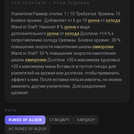
ЧТО ПОЛУЧИТЕ —
РУНА ЛЕДНИКА
Усилители Размер стопки: 1 / 10 Требуется: Уровень 15
Боевое оружие : Добавляет от 6 до 10
урона
от
холода
Wand or Staff: Наносит 8 %
урона
в виде
дополнительного
урона
от
холода
Доспехи: +14 % к
сопротивлению холоду Связаны : Боевое оружие : 30 %
повышение скорости накопления шкалы
заморозки
Wand or Staff: 30 % повышение скорости накопления
шкалы
заморозки
Доспехи: +20 к максимуму здоровья,
+20 к максимуму маны Вставьте в пустое гнездо для
усилителей на оружии или доспехах, чтобы применить
эффект к ним. После вставки нельзя извлечь, но можно
заменить другим усилителем . Для разделения
щёлкнит
ЛИГА
RUNES OF ALDUR
СТАНДАРТ
ХАРДКОР
HC RUNES OF ALDUR