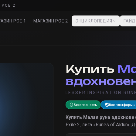
 POE 2
АЗИН POE 1
МАГАЗИН POE 2
ЭНЦИКЛОПЕДИЯ
ГАЙ
Купить
Ма
вдохнове
LESSER INSPIRATION RUN
Безопасность
Все платформы
Купить
Малая руна вдохнове
Exile 2, лига «
Runes of Aldur
».
Д