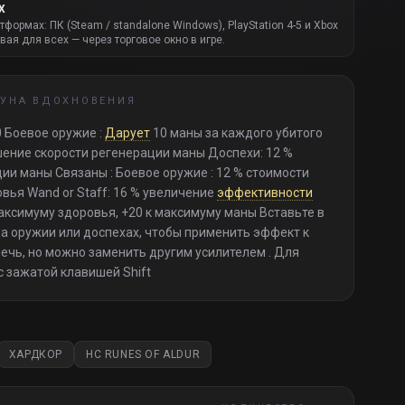
Х
атформах: ПК (Steam / standalone Windows), PlayStation 4-5 и Xbox
вая для всех — через торговое окно в игре.
РУНА ВДОХНОВЕНИЯ
0 Боевое оружие :
Дарует
10 маны за каждого убитого
ышение скорости регенерации маны Доспехи: 12 %
и маны Связаны : Боевое оружие : 12 % стоимости
овья Wand or Staff: 16 % увеличение
эффективности
аксимуму здоровья, +20 к максимуму маны Вставьте в
на оружии или доспехах, чтобы применить эффект к
лечь, но можно заменить другим усилителем . Для
 зажатой клавишей Shift
ХАРДКОР
HC RUNES OF ALDUR