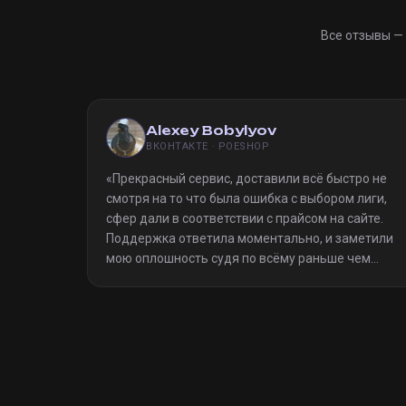
Все отзывы —
Alexey Bobylyov
ВКОНТАКТЕ · POESHOP
«
Прекрасный сервис, доставили всё быстро не
смотря на то что была ошибка с выбором лиги,
сфер дали в соответствии с прайсом на сайте.
Поддержка ответила моментально, и заметили
мою оплошность судя по всёму раньше чем
я(очевидно я не один такой дурак)). Однозначно
рекомендую
»