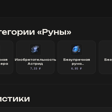
тегории «
Руны
»
чная
Изобретательность
Безупречная
Без
ьера
Астрид
руна
искусности
пер
7,33 ₽
6,95 ₽
истики