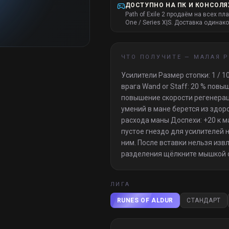
ДОСТУПНО НА ПК И КОНСОЛЯ
Path of Exile 2 продаём на всех пл
One / Series X|S. Доставка одинако
ЧТО ПОЛУЧИТЕ —
МАЛАЯ 
Усилители Размер стопки: 1 / 1
врага Wand or Staff: 20 % пов
повышение скорости регенераци
умений в мане берется из здор
расхода маны Доспехи: +20 к м
пустое гнездо для усилителей 
ним. После вставки нельзя изв
разделения щёлкните мышкой с
ЛИГА
RUNES OF ALDUR
СТАНДАРТ