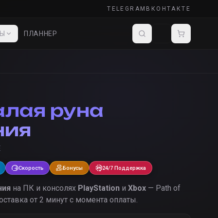
TELEGRAM
ВКОНТАКТЕ
ДЫ
ПЛАННЕР
лая руна
ния
E
Скорость
Бонусы
24/7 Поддержка
ния
на ПК и консолях
PlayStation
и
Xbox
— Path of
оставка от 2 минут с момента оплаты.