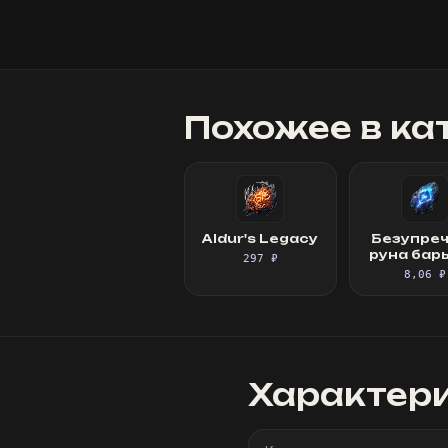
Похожее в ка
Aldur's Legacy
Безупре
руна бар
297 ₽
8,06 ₽
Характер