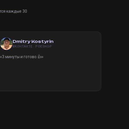
тся каждые 30
Dmitry Kostyrin
ВКОНТАКТЕ · POESHOP
«
3 минуты и готово 👍
»