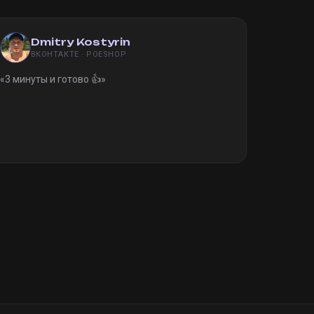
Dmitry Kostyrin
ВКОНТАКТЕ · POESHOP
«
3 минуты и готово 👍
»