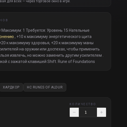
вая для всех — через торговое окно в игре.
НОВ
0 Максимум: 1 Требуется: Уровень 15 Нательные
онению
, +10 к максимуму энергетического щита
 +20 к максимуму здоровья, +20 к максимуму маны
усилителей на оружии или доспехах, чтобы применить
ельзя извлечь, но можно заменить другим усилителем .
й с зажатой клавишей Shift. Rune of Foundations
ХАРДКОР
HC RUNES OF ALDUR
КОЛИЧЕСТВО