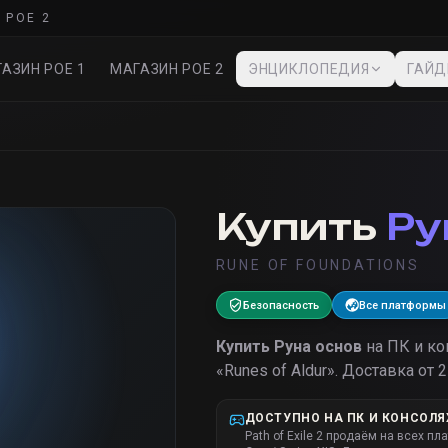
 POE 2
АЗИН POE 1
МАГАЗИН POE 2
ЭНЦИКЛОПЕДИЯ
ГАЙ
Купить
Ру
RUNE OF FOUNDATIONS
Безопасность
Все платформы
Купить
Руна основ
на ПК и к
«
Runes of Aldur
».
Доставка от 2
ДОСТУПНО НА ПК И КОНСОЛЯ
Path of Exile 2 продаём на всех пл