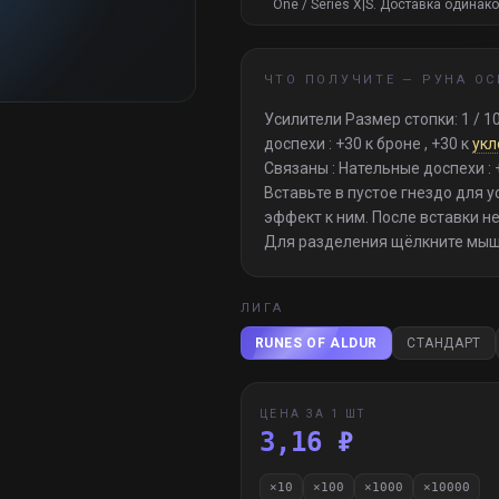
One / Series X|S. Доставка одинако
ЧТО ПОЛУЧИТЕ —
РУНА ОС
Усилители Размер стопки: 1 / 1
доспехи : +30 к броне , +30 к
укл
Связаны : Нательные доспехи :
Вставьте в пустое гнездо для 
эффект к ним. После вставки н
Для разделения щёлкните мышко
ЛИГА
RUNES OF ALDUR
СТАНДАРТ
ЦЕНА ЗА 1 ШТ
3,16 ₽
×
10
×
100
×
1000
×
10000