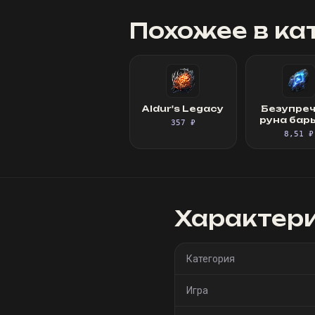
Похожее в ка
Aldur's Legacy
Безупре
руна бар
357 ₽
8,51 ₽
Характер
Категория
Игра