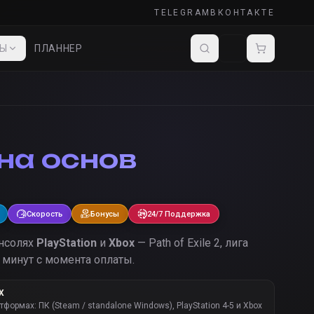
TELEGRAM
ВКОНТАКТЕ
ДЫ
ПЛАННЕР
на основ
Скорость
Бонусы
24/7 Поддержка
онсолях
PlayStation
и
Xbox
— Path of Exile 2, лига
 минут с момента оплаты.
Х
атформах: ПК (Steam / standalone Windows), PlayStation 4-5 и Xbox