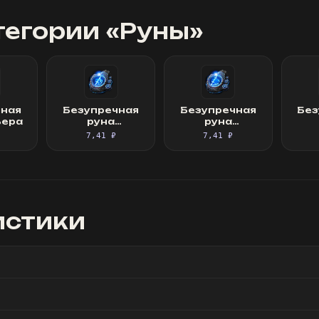
тегории «
Руны
»
чная
Безупречная
Безупречная
Без
ьера
руна
руна
искусности
вдохновения
пер
7,41 ₽
7,41 ₽
истики