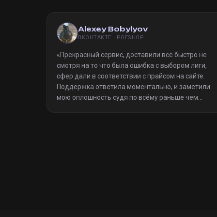
Alexey Bobylyov
ВКОНТАКТЕ · POESHOP
«
Прекрасный сервис, доставили всё быстро не
смотря на то что была ошибка с выбором лиги,
сфер дали в соответствии с прайсом на сайте.
Поддержка ответила моментально, и заметили
мою оплошность судя по всёму раньше чем
я(очевидно я не один такой дурак)). Однозначно
рекомендую
»