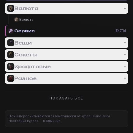
Валюта
▾
Валюта
Сервис
БУСТЫ
Вещи
▾
Сокеты
▾
Крафтовые
▾
Разное
▾
ПОКАЗАТЬ ВСЕ
Цены пересчитываются автоматически от курса Divine лиги.
Настройка курсов — в админке.
STEAM
WIN
XBOX
PS
STEAM
WIN
XBOX
PS