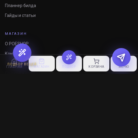
Планнер билда
Гайды и статьи
МАГАЗИН
О POESHOP
Контакты
FAQ
ПОДБОР ВЕЩЕЙ
ГЛАВНАЯ
МАГАЗИН
ПОДБОР
КОРЗИНА
МЕНЮ
Политика конфиденциальности
Публичная оферта
© 2018–
2026
POESHOP.ru — Все права защищены
Path of Exile™ и связанные товарные знаки принадлежат
Grinding Gear Games.