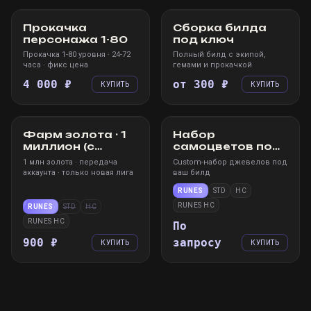
УСЛУГА
УСЛУГА
Прокачка
Сборка билда
персонажа 1-80
под ключ
Прокачка 1-80 уровня · 24-72
Полный билд с экипой,
часа · фикс цена
гемами и прокачкой
4 000 ₽
от 300 ₽
КУПИТЬ
КУПИТЬ
STEAM
WIN
XBOX
PS
STEAM
WIN
XBOX
PS
УСЛУГА
УСЛУГА
Фарм золота · 1
Набор
миллион (с
самоцветов под
передачей
билд
1 млн золота · передача
Custom-набор джевелов под
аккаунта)
аккаунта · только новая лига
ваш билд
RUNES
STD
HC
RUNES HC
RUNES
STD
HC
RUNES HC
По
900 ₽
запросу
КУПИТЬ
КУПИТЬ