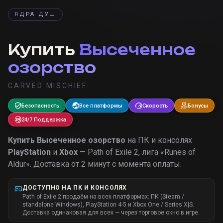
ЯДРА ДУШ
Купить
Высеченное
озорство
CARVED MISCHIEF
Безопасность
Все платформы
Скорость
Бонусы
24/7 Поддержка
Купить
Высеченное озорство
на ПК и консолях
PlayStation
и
Xbox
— Path of Exile 2, лига «
Runes of
Aldur
».
Доставка от 2 минут с момента оплаты.
ДОСТУПНО НА ПК И КОНСОЛЯХ
Path of Exile 2 продаём на всех платформах: ПК (Steam /
standalone Windows), PlayStation 4-5 и Xbox One / Series X|S.
Доставка одинаковая для всех — через торговое окно в игре.