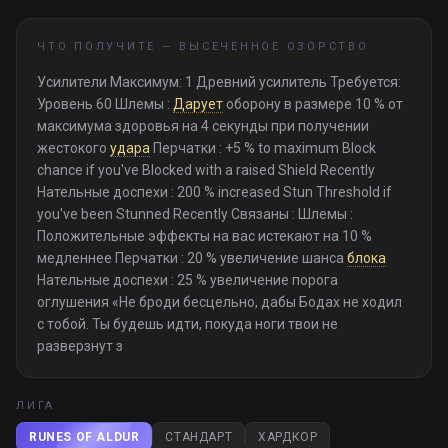
ЧТО ПОЛУЧИТЕ —
ВЫСЕЧЕННОЕ ОЗОРСТВО
Усилители Максимум: 1 Древний усилитель Требуется:
Уровень 60 Шлемы :
Дарует
оборону в размере 10 % от
максимума здоровья на 4 секунды при получении
жестокого
удара
Перчатки : +5 % to maximum Block
chance if you've Blocked with a raised Shield Recently
Нательные доспехи : 200 % increased Stun Threshold if
you've been Stunned Recently Связаны : Шлемы :
Положительные эффекты на вас истекают на 10 %
медленнее Перчатки : 20 % увеличение шанса
блока
Нательные доспехи : 25 % увеличение порога
оглушения «Не броди бесцельно, дабы Бодах не ходил
с тобой. Ты будешь идти, покуда ноги твои не
разверзнут з
ЛИГА
RUNES OF ALDUR
СТАНДАРТ
ХАРДКОР