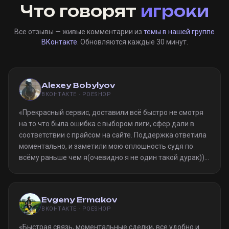
Что говорят
игроки
Все отзывы — живые комментарии из
темы в нашей группе
ВКонтакте
. Обновляются каждые 30 минут.
Alexey Bobylyov
ВКОНТАКТЕ · POESHOP
«
Прекрасный сервис, доставили всё быстро не смотря
на то что была ошибка с выбором лиги, сфер дали в
соответствии с прайсом на сайте. Поддержка ответила
моментально, и заметили мою оплошность судя по
всёму раньше чем я(очевидно я не один такой дурак)).
Однозначно рекомендую
»
Evgeny Ermakov
ВКОНТАКТЕ · POESHOP
«
Быстрая связь, моментальные сделки, все удобно и