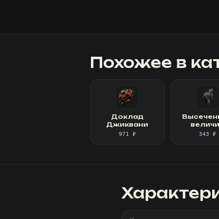
Похожее в ка
Доклад
Высечен
Джиквани
велич
971 ₽
343 ₽
Характер