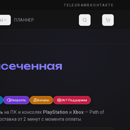
TELEGRAM
ВКОНТАКТЕ
ДЫ
ПЛАННЕР
сеченная
ь
Скорость
Бонусы
24/7 Поддержка
ть
на ПК и консолях
PlayStation
и
Xbox
— Path of
оставка от 2 минут с момента оплаты.