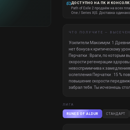
ДОСТУПНО НА ПК И КОНСОЛЯ
Path of Exile 2 продаём на всех пл
One / Series X|S. Доставка одинако
ЧТО ПОЛУЧИТЕ —
ВЫСЕЧЕ
Усилители Максимум: 1 Древний
нет бонуса к критическому урон
Перчатки : Враги, по которым 
скорости регенерации здоровья
невосприимчива к замедлениям
ослепления Перчатки : 15 % п
повышение скорости передвижен
забрал тебя. Ты исчезнешь стол
ЛИГА
RUNES OF ALDUR
СТАНДАРТ