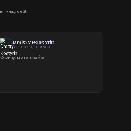
тся каждые 30
Dmitry Kostyrin
ВКОНТАКТЕ · POESHOP
«
3 минуты и готово 👍
»