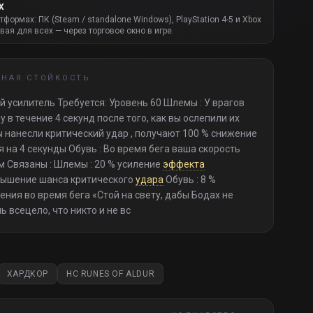
Х
атформах: ПК (Steam / standalone Windows), PlayStation 4-5 и Xbox
вая для всех — через торговое окно в игре.
ННАЯ СТОЙКОСТЬ
 усилитель Требуется: Уровень 60 Шлемы : У врагов
у в течение 4 секунд после того, как вы ослепили их
вы нанесли критический удар , получают 100 % снижение
 на 4 секунды Обувь : Во время бега ваша скорость
 Связаны : Шлемы : 20 % усиление
эффекта
овышение шанса критического
удара
Обувь : 8 %
ия во время бега «Стой на свету, дабы Бодах не
ь всецело, что никто и не вс
ХАРДКОР
HC RUNES OF ALDUR