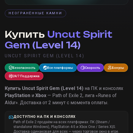
НЕОГРАНЁННЫЕ КАМНИ
Купить
Uncut Spirit
Gem (Level 14)
UNCUT SPIRIT GEM (LEVEL 14)
Безопасность
Все платформы
Скорость
Бонусы
24/7 Поддержка
Купить
Uncut Spirit Gem (Level 14)
на ПК и консолях
PlayStation
и
Xbox
— Path of Exile 2, лига «
Runes of
Aldur
».
Доставка от 2 минут с момента оплаты.
ДОСТУПНО НА ПК И КОНСОЛЯХ
Path of Exile 2 продаём на всех платформах: ПК (Steam /
standalone Windows), PlayStation 4-5 и Xbox One / Series X|S.
Доставка одинаковая для всех — через торговое окно в игре.