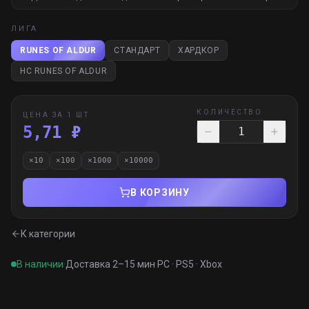
ЛИГА
RUNES OF ALDUR
СТАНДАРТ
ХАРДКОР
HC RUNES OF ALDUR
КОЛИЧЕСТВО
ЦЕНА ЗА 1 ШТ
5,71 ₽
×
10
×
100
×
1000
×
10000
В КОРЗИНУ
К категории
В наличии
·
Доставка 2–15 мин
·
PC · PS5 · Xbox