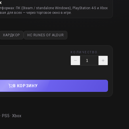
Х
атформах: ПК (Steam / standalone Windows), PlayStation 4-5 и Xbox
вая для всех — через торговое окно в игре.
ХАРДКОР
HC RUNES OF ALDUR
КОЛИЧЕСТВО
В КОРЗИНУ
· PS5 · Xbox