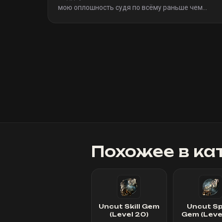
мою оплошность судя по всёму раньше чем
я(очевидно я не один такой дурак)). Однозначно
рекомендую
»
Похожее в ка
Uncut Skill Gem
Uncut Sp
(Level 20)
Gem (Leve