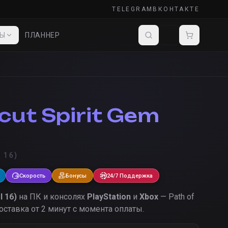
TELEGRAM
ВКОНТАКТЕ
ДЫ
ПЛАННЕР
cut Spirit Gem
 16)
Скорость
Бонусы
24/7 Поддержка
l 16)
на ПК и консолях
PlayStation
и
Xbox
— Path of
оставка от 2 минут с момента оплаты.