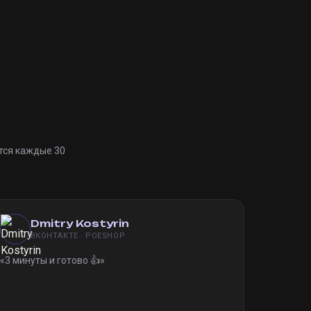
тся каждые 30
Dmitry Kostyrin
ВКОНТАКТЕ · POESHOP
«
3 минуты и готово 👍
»