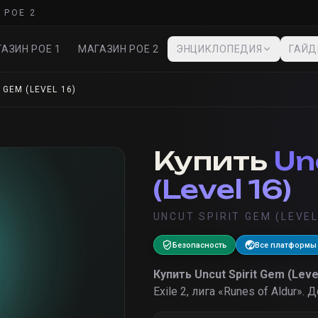
 POE 2
АЗИН POE 1
МАГАЗИН POE 2
ЭНЦИКЛОПЕДИЯ
ГАЙ
 GEM (LEVEL 16)
Купить
Un
(Level 16)
UNCUT SPIRIT GEM (LEVEL
Безопасность
Все платформы
Купить
Uncut Spirit Gem (Leve
Exile 2, лига «
Runes of Aldur
».
Д