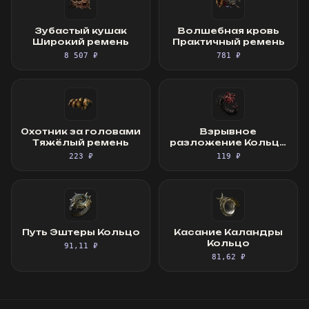
Зубастый кушак
Волшебная кровь
Широкий ремень
Практичный ремень
8 507 ₽
781 ₽
Охотник за головами
Взрывное
Тяжёлый ремень
разложение Кольцо
без камня
223 ₽
119 ₽
Путь Эштеры Кольцо
Касание Каландры
Кольцо
91,11 ₽
81,62 ₽