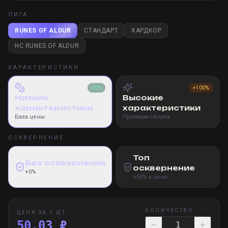
ЛИГА
RUNES OF ALDUR
СТАНДАРТ
ХАРДКОР
HC RUNES OF ALDUR
ХАРАКТЕРИСТИКИ
+0%
+100%
Низкие
Высокие
характеристики
характеристики
База цены
Премиум-сборка
ОСКВЕРНЕНИЕ
Топ
Без осквернения
осквернение
+0%
+50% к цене
КОЛИЧЕСТВО
ЦЕНА ЗА 1 ШТ
50,03 ₽