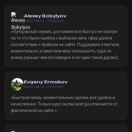
Alexey Bobylyov
ВКОНТАКТЕ · POESHOP
«
Прекрасный сервис, доставили всё быстро не смотря
на то что была ошибка с выбором лиги, сфер дали в
соответствии с прайсом на сайте. Поддержка ответила
моментально, и заметили мою оплошность судя по
всёму раньше чем я(очевидно я не один такой дурак)).
Однозначно рекомендую
»
Evgeny Ermakov
ВКОНТАКТЕ · POESHOP
«
Быстрая связь, моментальные сделки, все удобно и
качественно. Только курс скупки всегда отличается от
фактической на сайте.
»