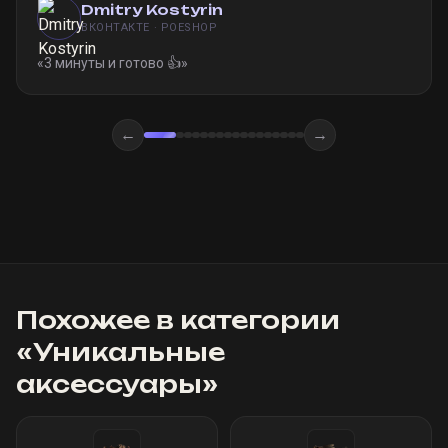
Dmitry Kostyrin
ВКОНТАКТЕ · POESHOP
«
3 минуты и готово 👍
»
←
→
Похожее в категории
«
Уникальные
аксессуары
»