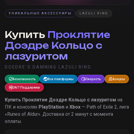
УНИКАЛЬНЫЕ АКСЕССУАРЫ
LAZULI RING
Купить
Проклятие
Доэдре Кольцо с
лазуритом
DOEDRE'S DAMNING LAZULI RING
Безопасность
Все платформы
Скорость
Бонусы
24/7 Поддержка
Купить
Проклятие Доэдре Кольцо с лазуритом
на
ПК и консолях
PlayStation
и
Xbox
— Path of Exile 2, лига
«
Runes of Aldur
».
Доставка от 2 минут с момента
оплаты.