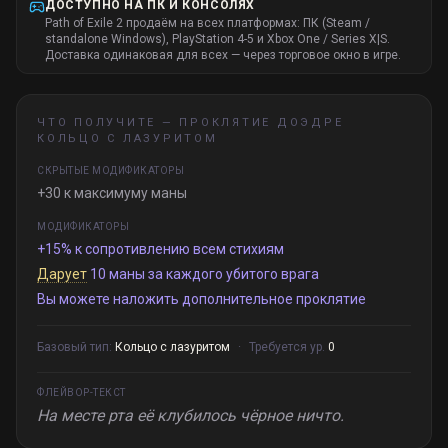
ДОСТУПНО НА ПК И КОНСОЛЯХ
Path of Exile 2 продаём на всех платформах: ПК (Steam /
standalone Windows), PlayStation 4-5 и Xbox One / Series X|S.
Доставка одинаковая для всех — через торговое окно в игре.
ЧТО ПОЛУЧИТЕ —
ПРОКЛЯТИЕ ДОЭДРЕ
КОЛЬЦО С ЛАЗУРИТОМ
СКРЫТЫЕ МОДИФИКАТОРЫ
+30 к максимуму маны
МОДИФИКАТОРЫ
+15% к сопротивлению всем стихиям
Дарует
10 маны за каждого убитого врага
Вы можете наложить дополнительное проклятие
Базовый тип:
Кольцо с лазуритом
·
Требуется ур.
0
ФЛЕЙВОР-ТЕКСТ
На месте рта её клубилось чёрное ничто.