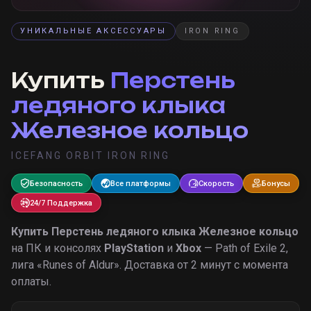
УНИКАЛЬНЫЕ АКСЕССУАРЫ
IRON RING
Купить
Перстень
ледяного клыка
Железное кольцо
ICEFANG ORBIT IRON RING
Безопасность
Все платформы
Скорость
Бонусы
24/7 Поддержка
Купить
Перстень ледяного клыка Железное кольцо
на ПК и консолях
PlayStation
и
Xbox
— Path of Exile 2,
лига «
Runes of Aldur
».
Доставка от 2 минут с момента
оплаты.