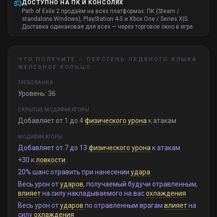
ДОСТУПНО НА ПК И КОНСОЛЯХ
Path of Exile 2 продаём на всех платформах: ПК (Steam /
standalone Windows), PlayStation 4-5 и Xbox One / Series X|S.
Доставка одинаковая для всех — через торговое окно в игре.
ЧТО ПОЛУЧИТЕ —
ПЕРСТЕНЬ ЛЕДЯНОГО КЛЫКА
ЖЕЛЕЗНОЕ КОЛЬЦО
ТРЕБОВАНИЯ
Уровень: 36
СКРЫТЫЕ МОДИФИКАТОРЫ
Добавляет от 1 до 4
физического
урона
к атакам
МОДИФИКАТОРЫ
Добавляет от 7 до 13
физического
урона
к атакам
+30 к
ловкости
20% шанс отравить при нанесении
удара
Весь урон от
ударов
, получаемый будучи отравленным,
влияет
на силу накладываемого на вас
охлаждения
Весь урон от
ударов
по отравленным врагам
влияет
на
силу
охлаждения