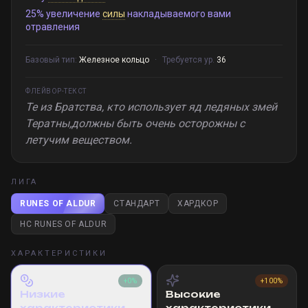
25% увеличение
силы
накладываемого вами
отравления
Базовый тип:
Железное кольцо
·
Требуется ур.
36
ФЛЕЙВОР-ТЕКСТ
Те из Братства, кто использует яд ледяных змей
Тератны,должны быть очень осторожны с
летучим веществом.
ЛИГА
RUNES OF ALDUR
СТАНДАРТ
ХАРДКОР
HC RUNES OF ALDUR
ХАРАКТЕРИСТИКИ
+0%
+100%
Низкие
Высокие
характеристики
характеристики