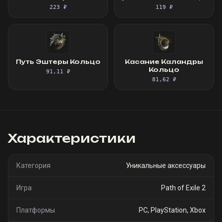
без камня
223 ₽
119 ₽
Путь Эштеры Кольцо
Касание Каландры
Кольцо
91,11 ₽
81,62 ₽
Характеристики
Категория
Уникальные аксессуары
Игра
Path of Exile 2
Платформы
PC, PlayStation, Xbox