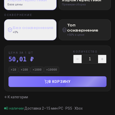
База цены
Премиум-сборка
ОСКВЕРНЕНИЕ
Топ
Без осквернения
осквернение
+0%
+50% к цене
КОЛИЧЕСТВО
ЦЕНА ЗА 1 ШТ
50,01 ₽
×
10
×
100
×
1000
×
10000
В КОРЗИНУ
К категории
В наличии
·
Доставка 2–15 мин
·
PC · PS5 · Xbox