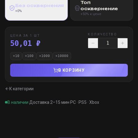
Топ
Без осквернения
осквернение
+0%
+50% к цене
КОЛИЧЕСТВО
ЦЕНА ЗА 1 ШТ
50,01 ₽
×
10
×
100
×
1000
×
10000
В КОРЗИНУ
К категории
В наличии
·
Доставка 2–15 мин
·
PC · PS5 · Xbox