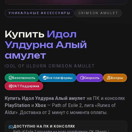
УНИКАЛЬНЫЕ АКСЕССУАРЫ
CRIMSON AMULET
Купить
Идол
Улдурна Алый
амулет
IDOL OF ULDURN CRIMSON AMULET
Безопасность
Все платформы
Скорость
Бонусы
24/7 Поддержка
Купить
Идол Улдурна Алый амулет
на ПК и консолях
PlayStation
и
Xbox
— Path of Exile 2, лига «
Runes of
Aldur
».
Доставка от 2 минут с момента оплаты.
ДОСТУПНО НА ПК И КОНСОЛЯХ
Path of Exile 2 продаём на всех платформах: ПК (Steam /