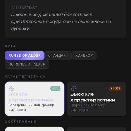
ФЛЕЙВОР-ТЕКСТ
Поклонение домашним божествам в
Ориатетерпели, покуда оно не выносилось на
публику.
ЛИГА
RUNES OF ALDUR
СТАНДАРТ
ХАРДКОР
HC RUNES OF ALDUR
ХАРАКТЕРИСТИКИ
+0%
+100%
Низкие
Высокие
характеристики
характеристики
База цены
· нижняя граница
Цифры ближе к топу
диапазона
диапазона
ОСКВЕРНЕНИЕ