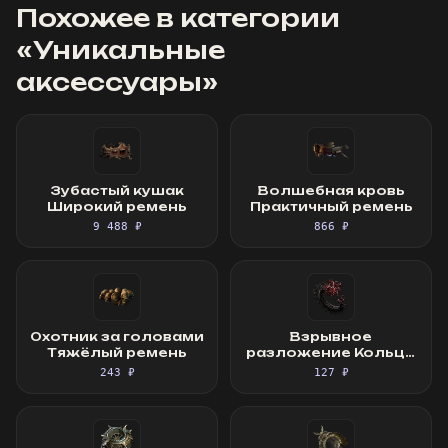
Похожее в категории
«
Уникальные
аксессуары
»
Зубастый кушак
Волшебная кровь
Широкий ремень
Практичный ремень
9 488 ₽
866 ₽
Охотник за головами
Взрывное
Тяжёлый ремень
разложение Кольцо
без камня
243 ₽
127 ₽