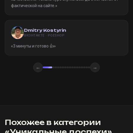
фактической на сайте.
»
Dmitry Kostyrin
ВКОНТАКТЕ · POESHOP
«
3 минуты и готово 👍
»
←
→
Похожее в категории
«
Уникальные доспехи
»