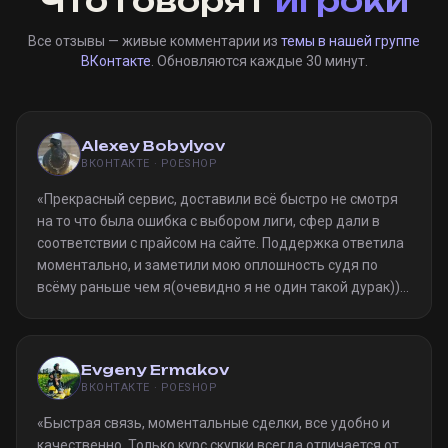
Что говорят
игроки
Все отзывы — живые комментарии из
темы в нашей группе
ВКонтакте
. Обновляются каждые 30 минут.
Alexey Bobylyov
ВКОНТАКТЕ · POESHOP
«
Прекрасный сервис, доставили всё быстро не смотря
на то что была ошибка с выбором лиги, сфер дали в
соответствии с прайсом на сайте. Поддержка ответила
моментально, и заметили мою оплошность судя по
всёму раньше чем я(очевидно я не один такой дурак)).
Однозначно рекомендую
»
Evgeny Ermakov
ВКОНТАКТЕ · POESHOP
«
Быстрая связь, моментальные сделки, все удобно и
качественно. Только курс скупки всегда отличается от