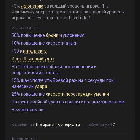
+3 к
уклонению
за каждый уровень игрока+1 к
максимуму энергетического щита за каждый уровень
игрокаlocal level requirement override 1
МОДИФИКАТОРЫ
50% повышение
брони
и уклонения
10% повышение скорости атаки
+30 к
интеллекту
Истребляющий удар
На 15% больше глобального уклонения и
энергетического щита
15% шанс получить Боевой раж на 4 секунды при
нанесении
удара
25% повышение
скорости перезарядки умений
Наносит двойной урон по врагам с полным здоровьем
Неизменяемый
Базовый тип:
Полированные перчатки
·
Требуется ур.
52
ФЛЕЙВОР-ТЕКСТ