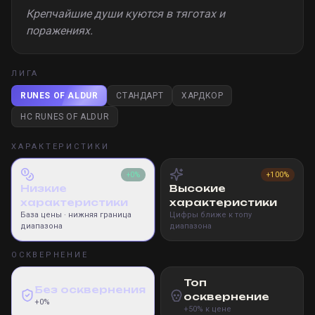
Крепчайшие души куются в тяготах и
поражениях.
ЛИГА
RUNES OF ALDUR
СТАНДАРТ
ХАРДКОР
HC RUNES OF ALDUR
ХАРАКТЕРИСТИКИ
+0%
+100%
Низкие
Высокие
характеристики
характеристики
База цены
· нижняя граница
Цифры ближе к топу
диапазона
диапазона
ОСКВЕРНЕНИЕ
Топ
Без осквернения
осквернение
+0%
+50% к цене