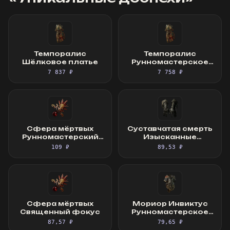
Темпоралис
Темпоралис
Шёлковое платье
Рунномастерское
Шёлковое платье
7 837 ₽
7 758 ₽
Сфера мёртвых
Суставчатая смерть
Рунномастерский
Изысканные
Священный фокус
перчатки
109 ₽
89,53 ₽
Сфера мёртвых
Мориор Инвиктус
Священный фокус
Рунномастерское
Великолепное
87,57 ₽
79,65 ₽
облачение