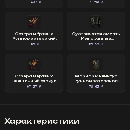
Шёлковое платье
7 837 ₽
7 758 ₽
Сфера мёртвых
Суставчатая смерть
Рунномастерский
Изысканные
Священный фокус
перчатки
109 ₽
89,53 ₽
Сфера мёртвых
Мориор Инвиктус
Священный фокус
Рунномастерское
Великолепное
87,57 ₽
79,65 ₽
облачение
Характеристики