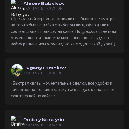
Alexey Bobylyov
ВКОНТАКТЕ · POESHOP
«
Прекрасный сервис, доставили всё быстро не смотря
на то что была ошибка с выбором лиги, сфер дали в
соответствии с прайсом на сайте. Поддержка ответила
моментально, и заметили мою оплошность судя по
всёму раньше чем я(очевидно я не один такой дурак)).
Однозначно рекомендую
»
Evgeny Ermakov
ВКОНТАКТЕ · POESHOP
«
Быстрая связь, моментальные сделки, все удобно и
качественно. Только курс скупки всегда отличается от
фактической на сайте.
»
Dmitry Kostyrin
ВКОНТАКТЕ · POESHOP