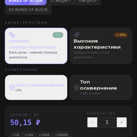
RUNES OF ALDUR
СТАНДАРТ
ХАРДКОР
HC RUNES OF ALDUR
ХАРАКТЕРИСТИКИ
+0%
+100%
Низкие
Высокие
характеристики
характеристики
База цены
· нижняя граница
Цифры ближе к топу
диапазона
диапазона
ОСКВЕРНЕНИЕ
Топ
Без осквернения
осквернение
+0%
+50% к цене
КОЛИЧЕСТВО
ЦЕНА ЗА 1 ШТ
50,15 ₽
×
10
×
100
×
1000
×
10000