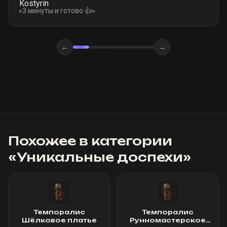
«
3 минуты и готово 👍
»
←
→
Похожее в категории
«
Уникальные доспехи
»
Темпоралис
Темпоралис
Шёлковое платье
Рунномастерское