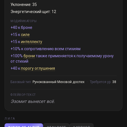
Уклонение: 35
Энергетический щит: 12
МОДИФИКАТОРЫ
+40 к броне
+15 к
силе
+15 к
интеллекту
+10% к сопротивлению всем стихиям
+100%
брони
также применяется к получаемому урону
от стихий
+40 к
порогу оглушения
Базовый тип:
Рунокованный Меховой доспех
·
Требуется ур.
38
ФЛЕЙВОР-ТЕКСТ
Эзомит вынесет всё.
ЛИГА