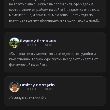
на то что была ошибка с выбором лиги, сфер дали в
соответствии с прайсом на сайте. Поддержка ответила
моментально, и заметили мою оплошность судя по
всёму раньше чем я(очевидно я не один такой дурак)).
Однозначно рекомендую
»
Evgeny Ermakov
ВКОНТАКТЕ · POESHOP
«
Быстрая связь, моментальные сделки, все удобно и
качественно. Только курс скупки всегда отличается от
фактической на сайте.
»
Dmitry Kostyrin
ВКОНТАКТЕ · POESHOP
«
3 минуты и готово 👍
»