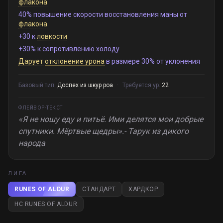
флакона
40% повышение скорости восстановления маны от
флакона
+30 к
ловкости
+30% к сопротивлению холоду
Дарует
отклонение урона
в размере 30% от уклонения
Базовый тип:
Доспех из шкур роа
·
Требуется ур.
22
ФЛЕЙВОР-ТЕКСТ
«Я не ношу еду и питьё. Ими делятся мои добрые
спутники. Мёртвые щедры».- Тарук из дикого
народа
ЛИГА
RUNES OF ALDUR
СТАНДАРТ
ХАРДКОР
HC RUNES OF ALDUR