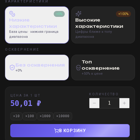
ХАРАКТЕРИСТИКИ
+0%
+100%
Низкие
Высокие
характеристики
характеристики
База цены
· нижняя граница
Цифры ближе к топу
диапазона
диапазона
ОСКВЕРНЕНИЕ
Топ
Без осквернения
осквернение
+0%
+50% к цене
КОЛИЧЕСТВО
ЦЕНА ЗА 1 ШТ
50,01 ₽
×
10
×
100
×
1000
×
10000
В КОРЗИНУ