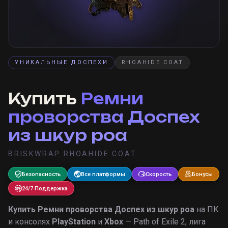
УНИКАЛЬНЫЕ ДОСПЕХИ
RHOAHIDE COAT
Купить
Ремни
проворства Доспех
из шкур роа
BRISKWRAP RHOAHIDE COAT
Безопасность
Все платформы
Скорость
Бонусы
24/7 Поддержка
Купить
Ремни проворства Доспех из шкур роа
на ПК
и консолях
PlayStation
и
Xbox
— Path of Exile 2, лига