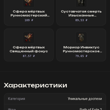
Сфера мёртвых
Суставчатая смерть
Рунномастерский
Изысканные
Священный фокус
перчатки
109 ₽
89,53 ₽
Сфера мёртвых
Мориор Инвиктус
Священный фокус
Рунномастерское
Великолепное
87,57 ₽
79,65 ₽
облачение
Характеристики
Категория
Уникальные доспехи
Игра
Path of Exile 2