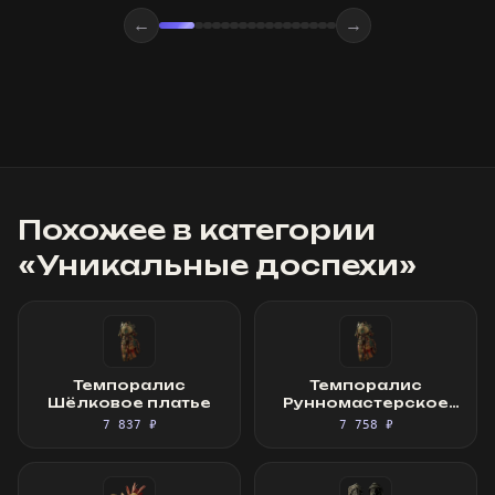
←
→
Похожее в категории
«
Уникальные доспехи
»
Темпоралис
Темпоралис
Шёлковое платье
Рунномастерское
Шёлковое платье
7 837 ₽
7 758 ₽