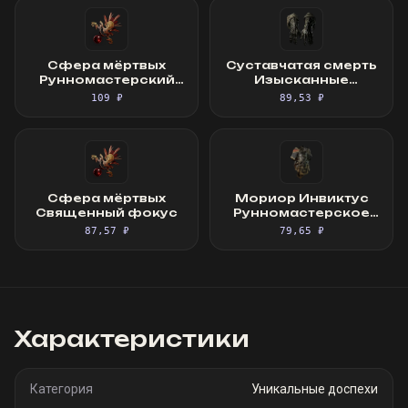
Сфера мёртвых
Суставчатая смерть
Рунномастерский
Изысканные
Священный фокус
перчатки
109 ₽
89,53 ₽
Сфера мёртвых
Мориор Инвиктус
Священный фокус
Рунномастерское
Великолепное
87,57 ₽
79,65 ₽
облачение
Характеристики
Категория
Уникальные доспехи