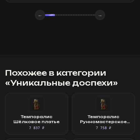
←
→
Похожее в категории
«
Уникальные доспехи
»
Темпоралис
Темпоралис
Шёлковое платье
Рунномастерское
Шёлковое платье
7 837 ₽
7 758 ₽