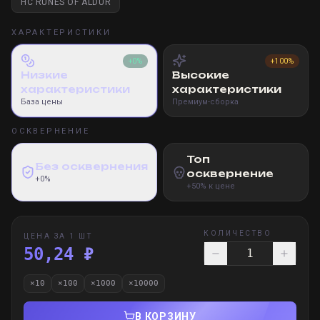
HC RUNES OF ALDUR
ХАРАКТЕРИСТИКИ
+0%
+100%
Низкие
Высокие
характеристики
характеристики
База цены
Премиум-сборка
ОСКВЕРНЕНИЕ
Топ
Без осквернения
осквернение
+0%
+50% к цене
КОЛИЧЕСТВО
ЦЕНА ЗА 1 ШТ
50,24 ₽
×
10
×
100
×
1000
×
10000
В КОРЗИНУ