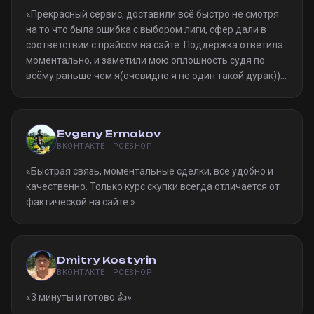
«
Прекрасный сервис, доставили всё быстро не смотря
на то что была ошибка с выбором лиги, сфер дали в
соответствии с прайсом на сайте. Поддержка ответила
моментально, и заметили мою оплошность судя по
всёму раньше чем я(очевидно я не один такой дурак)).
Однозначно рекомендую
»
Evgeny Ermakov
ВКОНТАКТЕ · POESHOP
«
Быстрая связь, моментальные сделки, все удобно и
качественно. Только курс скупки всегда отличается от
фактической на сайте.
»
Dmitry Kostyrin
ВКОНТАКТЕ · POESHOP
«
3 минуты и готово 👍
»