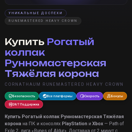
УНИКАЛЬНЫЕ ДОСПЕХИ
RUNEMASTERED HEAVY CROWN
Купить
Рогатый
колпак
Рунномастерская
Тяжёлая корона
CORNATHAUM RUNEMASTERED HEAVY CROWN
Безопасность
Все платформы
Скорость
Бонусы
24/7 Поддержка
Купить
Рогатый колпак Рунномастерская Тяжёлая
корона
на ПК и консолях
PlayStation
и
Xbox
— Path of
Exile 2, лига «
Runes of Aldur
».
Доставка от 2 минут с