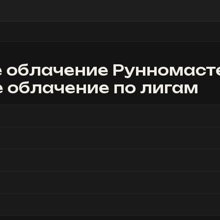
 облачение Рунномаст
е облачение
по лигам