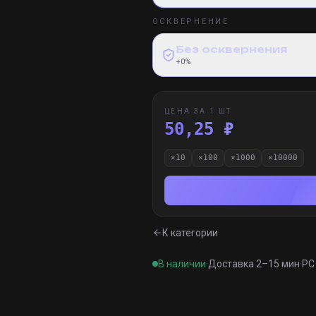
ОСКВЕРНЕНИЕ
Без осквернения
+0%
ЦЕНА ЗА 1 ШТ
50,25 ₽
×
10
×
100
×
1000
×
10000
К категории
В наличии
·
Доставка 2–15 мин
·
PC 