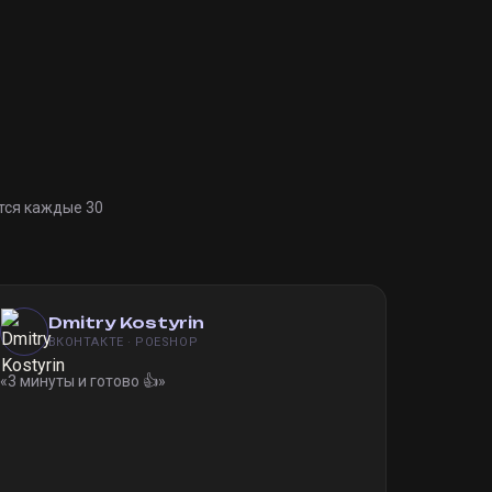
тся каждые 30
Dmitry Kostyrin
ВКОНТАКТЕ · POESHOP
«
3 минуты и готово 👍
»