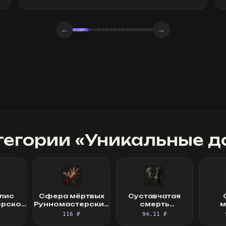
←
→
тегории «
Уникальные д
лис
Сфера мёртвых
Суставчатая
ерское
Рунномастерский
смерть
м
платье
Священный
Изысканные
Св
₽
116 ₽
94,11 ₽
фокус
перчатки