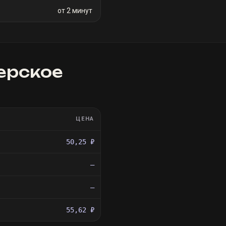
от 2 минут
ерское
ЦЕНА
50,25 ₽
—
—
55,62 ₽