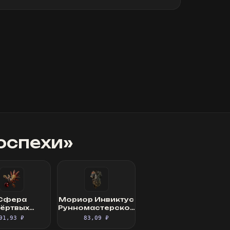
оспехи
»
Сфера
Мориор Инвиктус
ёртвых
Рунномастерское
ященный
Великолепное
91,93 ₽
83,09 ₽
фокус
облачение