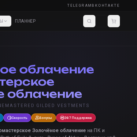
TELEGRAM
ВКОНТАКТЕ
ДЫ
ПЛАННЕР
ое облачение
терское
е облачение
NEMASTERED GILDED VESTMENTS
Скорость
Бонусы
24/7 Поддержка
омастерское Золочёное облачение
на ПК и