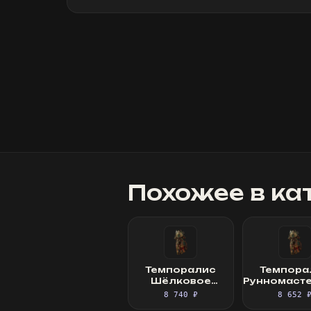
я(очевидно я не один такой дурак)). Однозначно
рекомендую
»
Похожее в ка
Темпоралис
Темпора
Шёлковое
Рунномаст
платье
Шёлковое 
8 740 ₽
8 652 