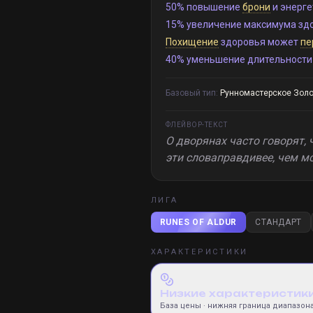
50% повышение
брони
и энерге
15% увеличение максимума зд
Похищение
здоровья может
пе
40% уменьшение длительности 
Базовый тип:
Рунномастерское Зол
ФЛЕЙВОР-ТЕКСТ
О дворянах часто говорят, ч
эти словаправдивее, чем м
ЛИГА
RUNES OF ALDUR
СТАНДАРТ
ХАРАКТЕРИСТИКИ
Низкие характеристик
База цены
· нижняя граница диапазон