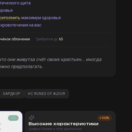
тического щита
оровья
реполнить
максимум здоровья
кровотечения на вас
очёное облачение
·
Требуется ур.
65
то они живутза счёт своих крестьян... иногда
ожно предполагать.
ХАРДКОР
HC RUNES OF ALDUR
+0%
+100%
и
Высокие характеристики
а
Цифры ближе к топу диапазона