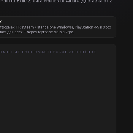
Path of Exile 2, лига «
Runes of Aldur
».
Доставка от 2
Х
атформах: ПК (Steam / standalone Windows), PlayStation 4-5 и Xbox
вая для всех — через торговое окно в игре.
ЛАЧЕНИЕ РУННОМАСТЕРСКОЕ ЗОЛОЧЁНОЕ