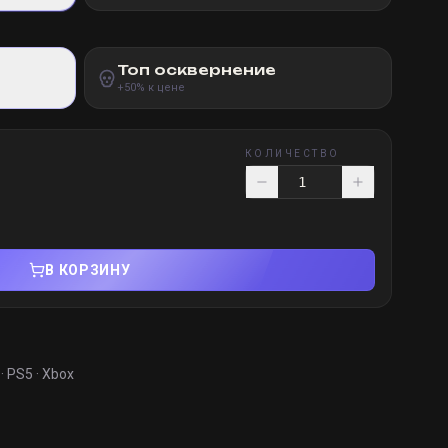
Топ осквернение
+50% к цене
КОЛИЧЕСТВО
В КОРЗИНУ
· PS5 · Xbox