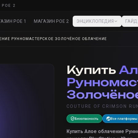
 POE 2
АЗИН POE 1
МАГАЗИН POE 2
ЭНЦИКЛОПЕДИЯ
ГАЙ
ЕНИЕ РУННОМАСТЕРСКОЕ ЗОЛОЧЁНОЕ ОБЛАЧЕНИЕ
Купить
Ал
Рунномас
Золочёно
COUTURE OF CRIMSON RU
Безопасность
Все платформы
Купить
Алое облачение Рунн