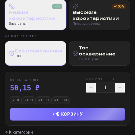
+0%
+100%
Низкие
Высокие
характеристики
характеристики
База цены
Премиум-сборка
ОСКВЕРНЕНИЕ
Топ
Без осквернения
осквернение
+0%
+50% к цене
КОЛИЧЕСТВО
ЦЕНА ЗА 1 ШТ
50,15 ₽
×
10
×
100
×
1000
×
10000
В КОРЗИНУ
К категории