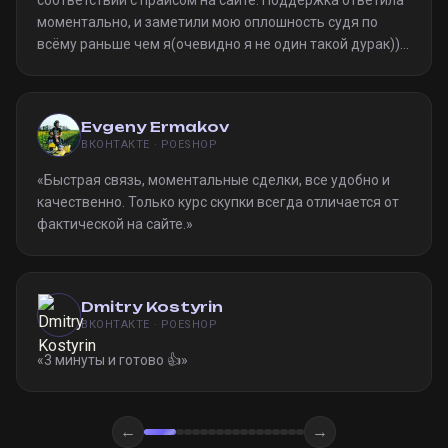
соответствии с прайсом на сайте. Поддержка ответила
моментально, и заметили мою оплошность судя по
всёму раньше чем я(очевидно я не один такой дурак)).
Однозначно рекомендую
»
Evgeny Ermakov
ВКОНТАКТЕ · POESHOP
«
Быстрая связь, моментальные сделки, все удобно и
качественно. Только курс скупки всегда отличается от
фактической на сайте.
»
Dmitry Kostyrin
ВКОНТАКТЕ · POESHOP
«
3 минуты и готово 👍
»
←
→