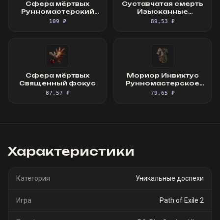
Сфера мёртвых
Суставчатая смерть
Рунномастерский
Изысканные
Священный фокус
перчатки
109 ₽
89,53 ₽
Сфера мёртвых
Мориор Инвиктус
Священный фокус
Рунномастерское
Великолепное
87,57 ₽
79,65 ₽
облачение
Характеристики
Категория
Уникальные доспехи
Игра
Path of Exile 2