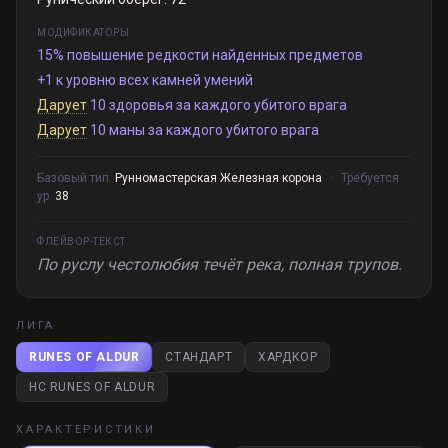
МОДИФИКАТОРЫ
15% повышение редкости найденных предметов
+1 к уровню всех камней умений
Дарует
10 здоровья за каждого убитого врага
Дарует
10 маны за каждого убитого врага
Базовый тип:
Рунномастерская Железная корона
·
Требуется
ур.
38
ФЛЕЙВОР-ТЕКСТ
По руслу честолюбия течёт река, полная трупов.
ЛИГА
RUNES OF ALDUR
СТАНДАРТ
ХАРДКОР
HC RUNES OF ALDUR
ХАРАКТЕРИСТИКИ