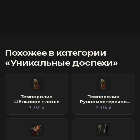
Похожее в категории
«
Уникальные доспехи
»
Темпоралис
Темпоралис
Шёлковое платье
Рунномастерское
Шёлковое платье
7 837 ₽
7 758 ₽