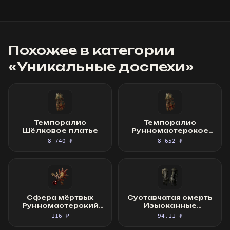
Похожее в категории
«
Уникальные доспехи
»
Темпоралис
Темпоралис
Шёлковое платье
Рунномастерское
Шёлковое платье
8 740 ₽
8 652 ₽
Сфера мёртвых
Суставчатая смерть
Рунномастерский
Изысканные
Священный фокус
перчатки
116 ₽
94,11 ₽