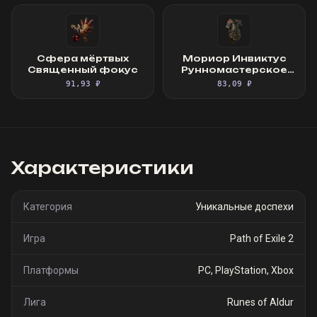
Сфера мёртвых
Мориор Инвиктус
Священный фокус
Рунномастерское
Великолепное
91,93 ₽
83,09 ₽
облачение
Характеристики
Категория
Уникальные доспехи
Игра
Path of Exile 2
Платформы
PC, PlayStation, Xbox
Лига
Runes of Aldur