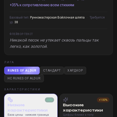
+35% к сопротивлению всем стихиям
Базовый тип:
Рунномастерская Войлочная шляпа
·
Требуется
ур.
38
ФЛЕЙВОР-ТЕКСТ
Никакой песок не утекает сквозь пальцы так
легко, как золотой.
ЛИГА
RUNES OF ALDUR
СТАНДАРТ
ХАРДКОР
HC RUNES OF ALDUR
ХАРАКТЕРИСТИКИ
+0%
+100%
Низкие
Высокие
характеристики
характеристики
База цены
· нижняя граница
Цифры ближе к топу