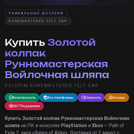
УНИКАЛЬНЫЕ ДОСПЕХИ
RUNEMASTERED FELT CAP
Купить
Золотой
колпак
Рунномастерская
Войлочная шляпа
GOLDRIM RUNEMASTERED FELT CAP
Безопасность
Все платформы
Скорость
Бонусы
24/7 Поддержка
Купить
Золотой колпак Рунномастерская Войлочная
шляпа
на ПК и консолях
PlayStation
и
Xbox
— Path of
Exile 2, лига «
Runes of Aldur
».
Доставка от 2 минут с