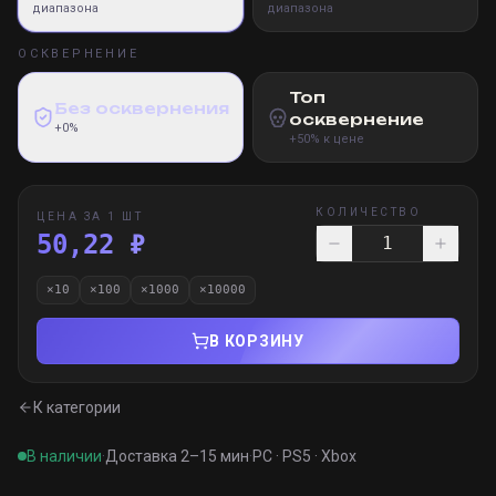
диапазона
диапазона
ОСКВЕРНЕНИЕ
Топ
Без осквернения
осквернение
+0%
+50% к цене
КОЛИЧЕСТВО
ЦЕНА ЗА 1 ШТ
50,22 ₽
×
10
×
100
×
1000
×
10000
В КОРЗИНУ
К категории
В наличии
·
Доставка 2–15 мин
·
PC · PS5 · Xbox