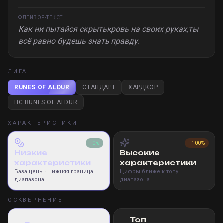
ФЛЕЙВОР-ТЕКСТ
Как ни пытайся скрытькровь на своих руках,ты
всё равно будешь знать правду.
ЛИГА
RUNES OF ALDUR
СТАНДАРТ
ХАРДКОР
HC RUNES OF ALDUR
ХАРАКТЕРИСТИКИ
+0%
+100%
Низкие
Высокие
характеристики
характеристики
База цены
· нижняя граница
Цифры ближе к топу
диапазона
диапазона
ОСКВЕРНЕНИЕ
Топ