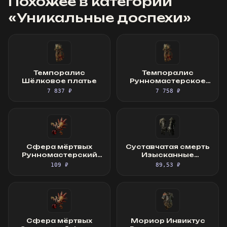
Похожее в категории
«
Уникальные доспехи
»
Темпоралис
Темпоралис
Шёлковое платье
Рунномастерское
Шёлковое платье
7 837 ₽
7 758 ₽
Сфера мёртвых
Суставчатая смерть
Рунномастерский
Изысканные
Священный фокус
перчатки
109 ₽
89,53 ₽
Сфера мёртвых
Мориор Инвиктус