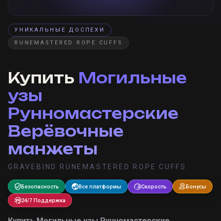
УНИКАЛЬНЫЕ ДОСПЕХИ
RUNEMASTERED ROPE CUFFS
Купить
Могильные
узы
Рунномастерские
Верёвочные
манжеты
GRAVEBIND RUNEMASTERED ROPE CUFFS
Безопасность
Все платформы
Скорость
Бонусы
24/7 Поддержка
Купить
Могильные узы Рунномастерские