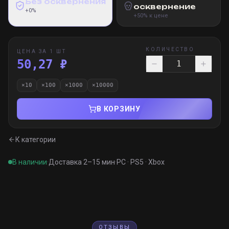
Без осквернения
осквернение
+0%
+50% к цене
КОЛИЧЕСТВО
ЦЕНА ЗА 1 ШТ
50,27 ₽
×
10
×
100
×
1000
×
10000
В КОРЗИНУ
К категории
В наличии
·
Доставка 2–15 мин
·
PC · PS5 · Xbox
ОТЗЫВЫ