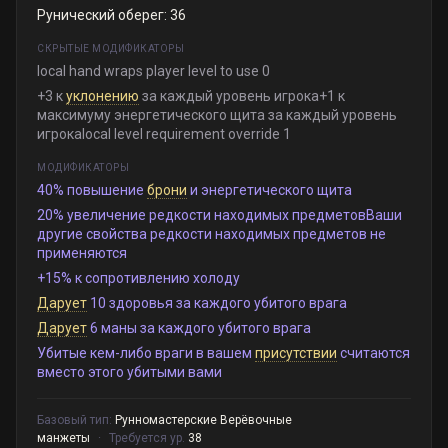
Рунический оберег: 36
СКРЫТЫЕ МОДИФИКАТОРЫ
local hand wraps player level to use 0
+3 к
уклонению
за каждый уровень игрока+1 к
максимуму энергетического щита за каждый уровень
игрокаlocal level requirement override 1
МОДИФИКАТОРЫ
40% повышение
брони
и энергетического щита
20% увеличение редкости находимых предметовВаши
другие свойства редкости находимых предметов не
применяются
+15% к сопротивлению холоду
Дарует
10 здоровья за каждого убитого врага
Дарует
6 маны за каждого убитого врага
Убитые кем-либо враги в вашем
присутствии
считаются
вместо этого убитыми вами
Базовый тип:
Рунномастерские Верёвочные
манжеты
·
Требуется ур.
38