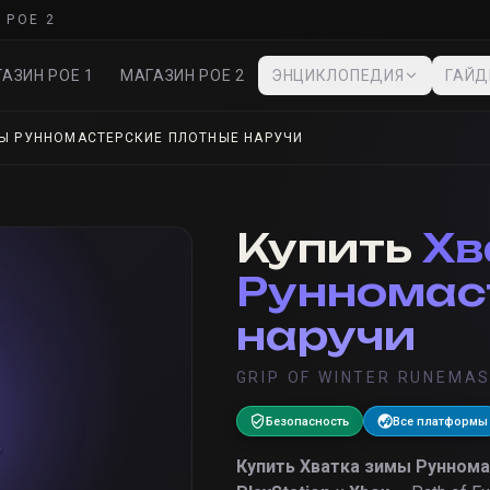
 POE 2
АЗИН POE 1
МАГАЗИН POE 2
ЭНЦИКЛОПЕДИЯ
ГАЙ
Ы РУННОМАСТЕРСКИЕ ПЛОТНЫЕ НАРУЧИ
Купить
Хв
Рунномас
наручи
GRIP OF WINTER RUNEMA
Безопасность
Все платформы
Купить
Хватка зимы Руннома