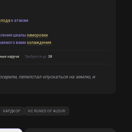
олода
к атакам
пления шкалы
заморозки
аемого вами
охлаждения
ные наручи
·
Требуется ур.
38
серели, пепелстал опускаться на землю, и
ХАРДКОР
HC RUNES OF ALDUR