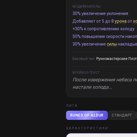
МОДИФИКАТОРЫ
30% увеличение уклонения
Добавляет от 5 до 8
урона
от
х
+30% к сопротивлению холоду
50% повышение скорости нако
30% увеличение
силы
накладыв
Базовый тип:
Рунномастерские Плот
ФЛЕЙВОР-ТЕКСТ
После извержения небеса по
настали холода...
ЛИГА
RUNES OF ALDUR
СТАНДАРТ
ХАРАКТЕРИСТИКИ