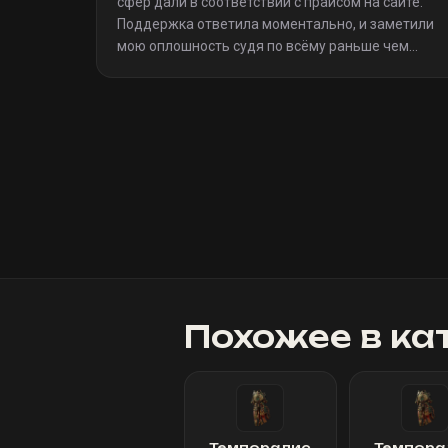
сфер дали в соответствии с прайсом на сайте.
Поддержка ответила моментально, и заметили
мою оплошность судя по всёму раньше чем
я(очевидно я не один такой дурак)). Однозначно
рекомендую
»
Похожее в ка
Темпоралис
Темпора