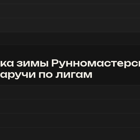
ка зимы Рунномастерс
наручи
по лигам