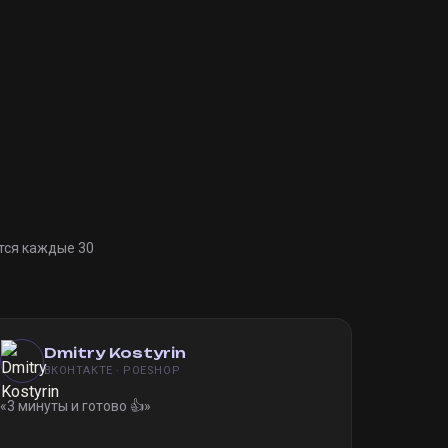
тся каждые 30
Dmitry Kostyrin
ВКОНТАКТЕ · POESHOP
«
3 минуты и готово 👍
»