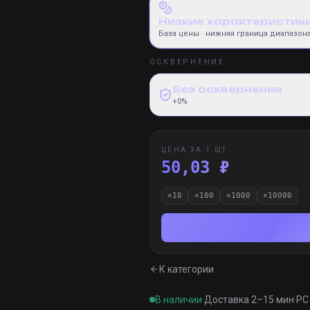
Низкие характеристик
База цены
· нижняя граница диапазон
ОСКВЕРНЕНИЕ
Без осквернения
+0%
ЦЕНА ЗА 1 ШТ
50,03 ₽
×
10
×
100
×
1000
×
10000
К категории
В наличии
·
Доставка 2–15 мин
·
PC 