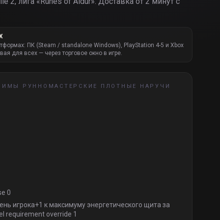
le 2, лига «
Runes of Aldur
».
Доставка от 2 минут с
Х
атформах: ПК (Steam / standalone Windows), PlayStation 4-5 и Xbox
вая для всех — через торговое окно в игре.
 ЗИМЫ РУННОМАСТЕРСКИЕ ПЛОТНЫЕ НАРУЧИ
se 0
ень игрока+1 к максимуму энергетического щита за
l requirement override 1