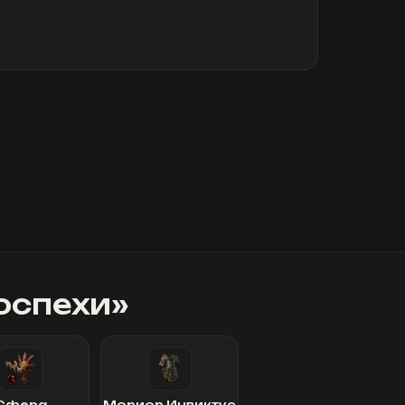
оспехи
»
Сфера
Мориор Инвиктус