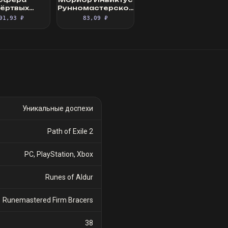
ёртвых
Рунномастерское
ященный
Великолепное
91,93 ₽
83,09 ₽
фокус
облачение
Уникальные доспехи
Path of Exile 2
PC, PlayStation, Xbox
Runes of Aldur
Runemastered Firm Bracers
38