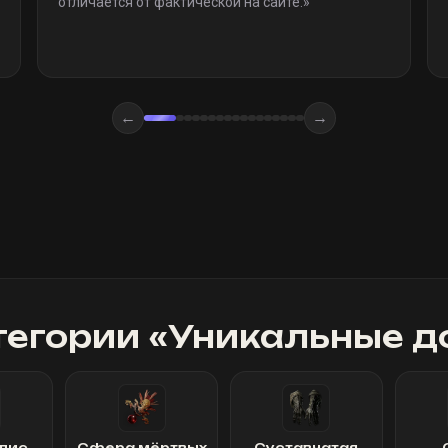
отличается от фактической на сайте.
»
←
→
тегории «
Уникальные д
лис
Сфера мёртвых
Суставчатая