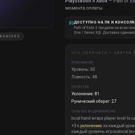
PlayStation
и
Xbox
— Path of Exi
момента оплаты.
ДОСТУПНО НА ПК И КОНСОЛЯ
Path of Exile 2 продаём на всех пл
One / Series X|S. Доставка одинако
 BRACERS
ЧТО ПОЛУЧИТЕ —
ХВАТКА
ТРЕБОВАНИЯ
Уровень: 50
Ловкость: 48
СВОЙСТВА
Уклонение: 81
Рунический оберег: 27
СКРЫТЫЕ МОДИФИКАТОРЫ
local hand wraps player level to u
+3 к
уклонению
за каждый уров
каждый уровень игрокаlocal leve