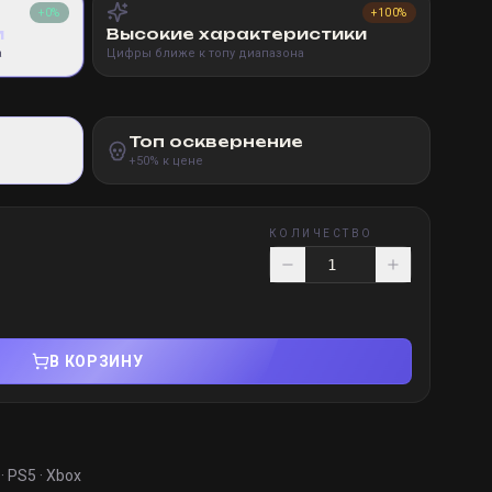
+0%
+100%
и
Высокие характеристики
а
Цифры ближе к топу диапазона
Топ осквернение
+50% к цене
КОЛИЧЕСТВО
В КОРЗИНУ
· PS5 · Xbox