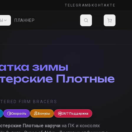
TELEGRAM
ВКОНТАКТЕ
ДЫ
ПЛАННЕР
атка зимы
терские Плотные
STERED FIRM BRACERS
Скорость
Бонусы
24/7 Поддержка
стерские Плотные наручи
на ПК и консолях