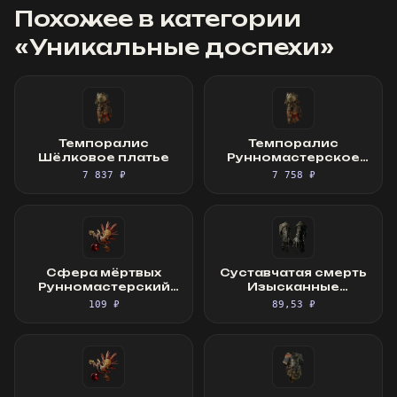
Похожее в категории
«
Уникальные доспехи
»
Темпоралис
Темпоралис
Шёлковое платье
Рунномастерское
Шёлковое платье
7 837 ₽
7 758 ₽
Сфера мёртвых
Суставчатая смерть
Рунномастерский
Изысканные
Священный фокус
перчатки
109 ₽
89,53 ₽