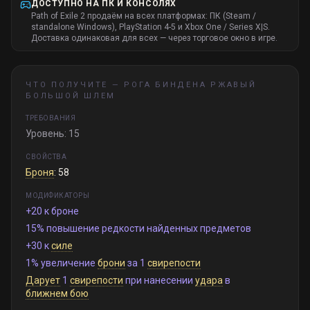
ДОСТУПНО НА ПК И КОНСОЛЯХ
Path of Exile 2 продаём на всех платформах: ПК (Steam /
standalone Windows), PlayStation 4-5 и Xbox One / Series X|S.
Доставка одинаковая для всех — через торговое окно в игре.
ЧТО ПОЛУЧИТЕ —
РОГА БИНДЕНА РЖАВЫЙ
БОЛЬШОЙ ШЛЕМ
ТРЕБОВАНИЯ
Уровень: 15
СВОЙСТВА
Броня
: 58
МОДИФИКАТОРЫ
+20 к броне
15% повышение редкости найденных предметов
+30 к
силе
1% увеличение
брони
за 1
свирепости
Дарует
1
свирепости
при нанесении
удара
в
ближнем бою