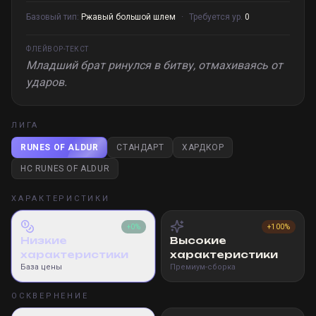
Базовый тип:
Ржавый большой шлем
·
Требуется ур.
0
ФЛЕЙВОР-ТЕКСТ
Младший брат ринулся в битву, отмахиваясь от
ударов.
ЛИГА
RUNES OF ALDUR
СТАНДАРТ
ХАРДКОР
HC RUNES OF ALDUR
ХАРАКТЕРИСТИКИ
+0%
+100%
Низкие
Высокие
характеристики
характеристики
База цены
Премиум-сборка
ОСКВЕРНЕНИЕ