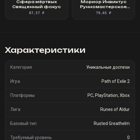
Сфера мёртвых
Мориор Инвиктус
Священный фокус
Рунномастерское
Великолепное
87,57 ₽
79,65 ₽
облачение
Характеристики
Категория
Уникальные доспехи
Игра
Path of Exile 2
Платформы
PC, PlayStation, Xbox
Лига
Runes of Aldur
Базовый тип
Rusted Greathelm
Требуемый уровень
0