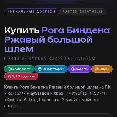
УНИКАЛЬНЫЕ ДОСПЕХИ
RUSTED GREATHELM
Купить
Рога Биндена
Ржавый большой
шлем
HORNS OF BYNDEN RUSTED GREATHELM
Безопасность
Все платформы
Скорость
Бонусы
24/7 Поддержка
Купить
Рога Биндена Ржавый большой шлем
на ПК
и консолях
PlayStation
и
Xbox
— Path of Exile 2, лига
«
Runes of Aldur
».
Доставка от 2 минут с момента
оплаты.