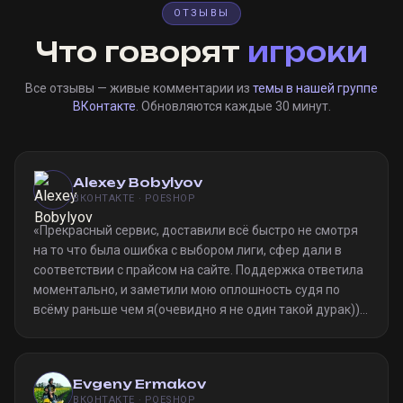
ОТЗЫВЫ
Что говорят
игроки
Все отзывы — живые комментарии из
темы в нашей группе
ВКонтакте
. Обновляются каждые 30 минут.
Alexey Bobylyov
ВКОНТАКТЕ · POESHOP
«
Прекрасный сервис, доставили всё быстро не смотря
на то что была ошибка с выбором лиги, сфер дали в
соответствии с прайсом на сайте. Поддержка ответила
моментально, и заметили мою оплошность судя по
всёму раньше чем я(очевидно я не один такой дурак)).
Однозначно рекомендую
»
Evgeny Ermakov
ВКОНТАКТЕ · POESHOP