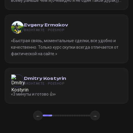
всёму раньше чем я(очевидно я не один такой дурак)).
Однозначно рекомендую
»
Evgeny Ermakov
ВКОНТАКТЕ · POESHOP
«
Быстрая связь, моментальные сделки, все удобно и
качественно. Только курс скупки всегда отличается от
фактической на сайте.
»
Dmitry Kostyrin
ВКОНТАКТЕ · POESHOP
«
3 минуты и готово 👍
»
←
→