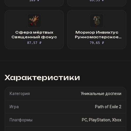
109 ₽
89,53 ₽
Сфера мёртвых
Мориор Инвиктус
Священный фокус
Рунномастерское
Великолепное
87,57 ₽
79,65 ₽
облачение
Характеристики
Категория
Уникальные доспехи
Игра
Path of Exile 2
Платформы
PC, PlayStation, Xbox