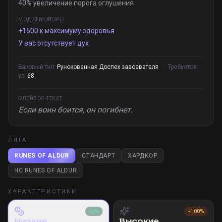
40% увеличение порога оглушения
МОДИФИКАТОРЫ
+1500 к максимуму здоровья
У вас отсутствует дух
Базовый тип:
Рунокованная Доспех завоевателя
·
Требуется
ур.
68
ФЛЕЙВОР-ТЕКСТ
Если воин боится, он погибнет.
ЛИГА
RUNES OF ALDUR
СТАНДАРТ
ХАРДКОР
HC RUNES OF ALDUR
ХАРАКТЕРИСТИКИ
+0%
+100%
Низкие
Высокие