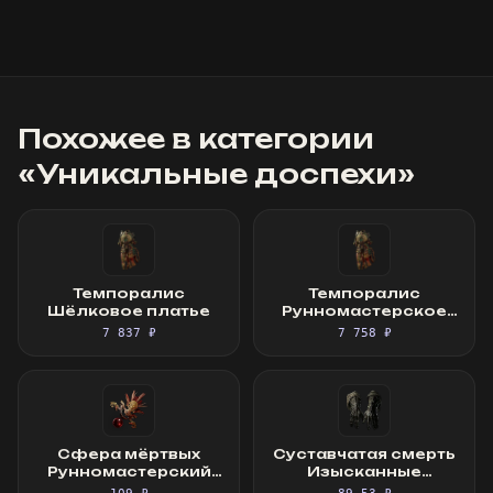
Похожее в категории
«
Уникальные доспехи
»
Темпоралис
Темпоралис
Шёлковое платье
Рунномастерское
Шёлковое платье
7 837 ₽
7 758 ₽
Сфера мёртвых
Суставчатая смерть
Рунномастерский
Изысканные
Священный фокус
перчатки