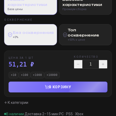
характеристики
характеристики
База цены
Премиум-сборка
ОСКВЕРНЕНИЕ
Топ
Без осквернения
осквернение
+0%
+50% к цене
КОЛИЧЕСТВО
ЦЕНА ЗА 1 ШТ
51,21 ₽
×
10
×
100
×
1000
×
10000
В КОРЗИНУ
К категории
В наличии
·
Доставка 2–15 мин
·
PC · PS5 · Xbox