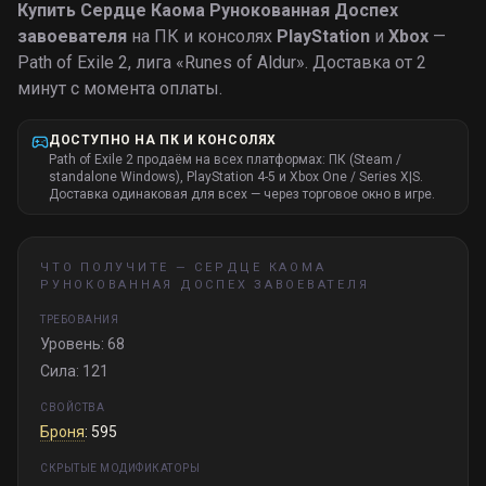
Купить
Сердце Каома Рунокованная Доспех
завоевателя
на ПК и консолях
PlayStation
и
Xbox
—
Path of Exile 2, лига «
Runes of Aldur
».
Доставка от 2
минут с момента оплаты.
ДОСТУПНО НА ПК И КОНСОЛЯХ
Path of Exile 2 продаём на всех платформах: ПК (Steam /
standalone Windows), PlayStation 4-5 и Xbox One / Series X|S.
Доставка одинаковая для всех — через торговое окно в игре.
ЧТО ПОЛУЧИТЕ —
СЕРДЦЕ КАОМА
РУНОКОВАННАЯ ДОСПЕХ ЗАВОЕВАТЕЛЯ
ТРЕБОВАНИЯ
Уровень: 68
Сила: 121
СВОЙСТВА
Броня
: 595
СКРЫТЫЕ МОДИФИКАТОРЫ