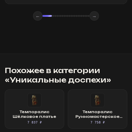
←
→
Похожее в категории
«
Уникальные доспехи
»
Темпоралис
Темпоралис
Шёлковое платье
Рунномастерское
Шёлковое платье
7 837 ₽
7 758 ₽