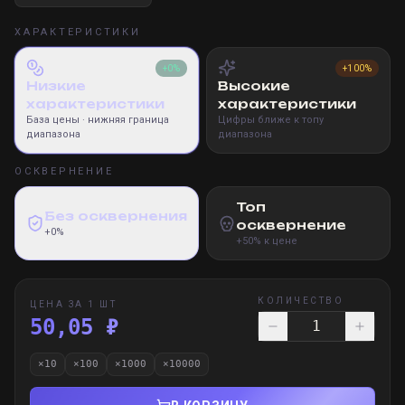
ХАРАКТЕРИСТИКИ
+0%
+100%
Низкие
Высокие
характеристики
характеристики
База цены
· нижняя граница
Цифры ближе к топу
диапазона
диапазона
ОСКВЕРНЕНИЕ
Топ
Без осквернения
осквернение
+0%
+50% к цене
КОЛИЧЕСТВО
ЦЕНА ЗА 1 ШТ
50,05 ₽
×
10
×
100
×
1000
×
10000