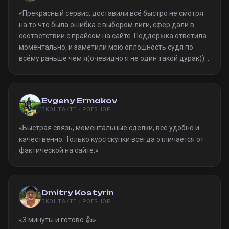
«
Прекрасный сервис, доставили всё быстро не смотря
на то что была ошибка с выбором лиги, сфер дали в
соответствии с прайсом на сайте. Поддержка ответила
моментально, и заметили мою оплошность судя по
всёму раньше чем я(очевидно я не один такой дурак)).
Однозначно рекомендую
»
Evgeny Ermakov
ВКОНТАКТЕ · POESHOP
«
Быстрая связь, моментальные сделки, все удобно и
качественно. Только курс скупки всегда отличается от
фактической на сайте.
»
Dmitry Kostyrin
ВКОНТАКТЕ · POESHOP
«
3 минуты и готово 👍
»