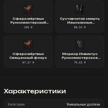
Сфера мёртвых
Суставчатая смерть
Рунномастерский
Изысканные
Священный фокус
перчатки
109 ₽
89,53 ₽
Сфера мёртвых
Мориор Инвиктус
Священный фокус
Рунномастерское
Великолепное
87,57 ₽
79,65 ₽
облачение
Характеристики
Категория
Уникальные доспехи