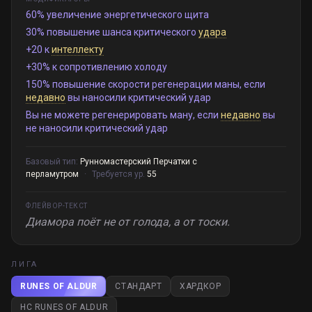
60% увеличение энергетического щита
30% повышение шанса критического
удара
+20 к
интеллекту
+30% к сопротивлению холоду
150% повышение скорости регенерации маны, если
недавно
вы наносили критический удар
Вы не можете регенерировать ману, если
недавно
вы
не наносили критический удар
Базовый тип:
Рунномастерский Перчатки с
перламутром
·
Требуется ур.
55
ФЛЕЙВОР-ТЕКСТ
Диамора поёт не от голода, а от тоски.
ЛИГА
RUNES OF ALDUR
СТАНДАРТ
ХАРДКОР
HC RUNES OF ALDUR