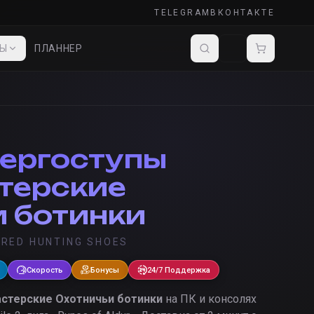
TELEGRAM
ВКОНТАКТЕ
ДЫ
ПЛАННЕР
ергоступы
терские
и ботинки
RED HUNTING SHOES
Скорость
Бонусы
24/7 Поддержка
стерские Охотничьи ботинки
на ПК и консолях