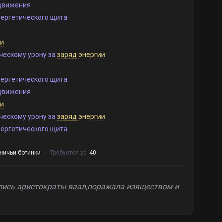
движения
нергетического щита
и
ческому урону за
заряд
энергии
нергетического щита
движения
и
ческому урону за
заряд
энергии
нергетического щита
ничьи ботинки
·
Требуется ур.
40
лись аристократы ваал,поражала изяществом и