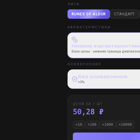
ЛИГА
RUNES OF ALDUR
СТАНДАРТ
ХАРАКТЕРИСТИКИ
Низкие характеристик
База цены
· нижняя граница диапазон
ОСКВЕРНЕНИЕ
Без осквернения
+0%
ЦЕНА ЗА 1 ШТ
50,28 ₽
×
10
×
100
×
1000
×
10000