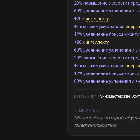
20% повышение скорости пере
60% увеличение уклонения и э
+20 к
интеллекту
+1 к максимуму зарядов
энерги
12% увеличение бонуса к крити
+20 к
интеллекту
60% увеличение уклонения и э
20% повышение скорости пере
+1 к максимуму зарядов
энерги
12% увеличение бонуса к крити
60% увеличение уклонения и э
Базовый тип:
Рунномастерские Охот
ФЛЕЙВОР-ТЕКСТ
Манера боя, которой обуча
смертоносностью.