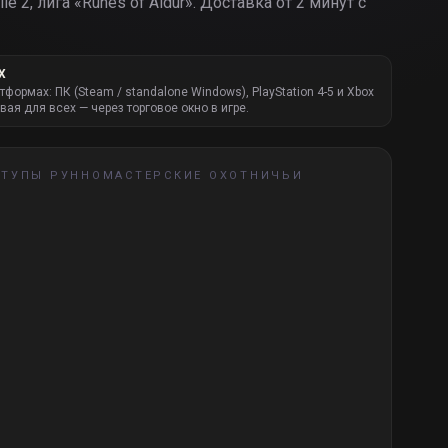
le 2, лига «
Runes of Aldur
».
Доставка от 2 минут с
Х
атформах: ПК (Steam / standalone Windows), PlayStation 4-5 и Xbox
вая для всех — через торговое окно в игре.
СТУПЫ РУННОМАСТЕРСКИЕ ОХОТНИЧЬИ