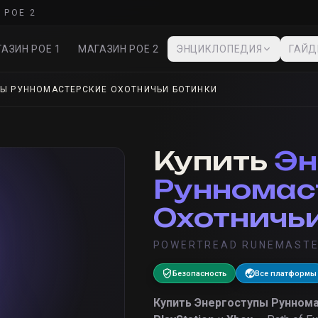
 POE 2
АЗИН POE 1
МАГАЗИН POE 2
ЭНЦИКЛОПЕДИЯ
ГАЙ
Ы РУННОМАСТЕРСКИЕ ОХОТНИЧЬИ БОТИНКИ
Купить
Эн
Рунномас
Охотничь
POWERTREAD RUNEMASTE
Безопасность
Все платформы
Купить
Энергоступы Руннома