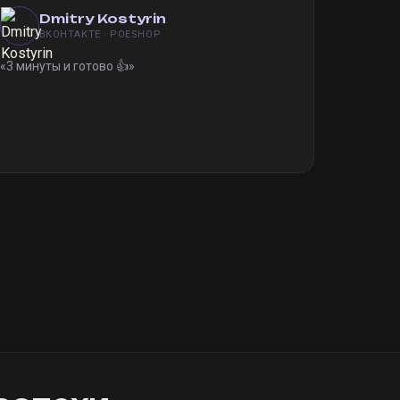
Dmitry Kostyrin
ВКОНТАКТЕ · POESHOP
«
3 минуты и готово 👍
»