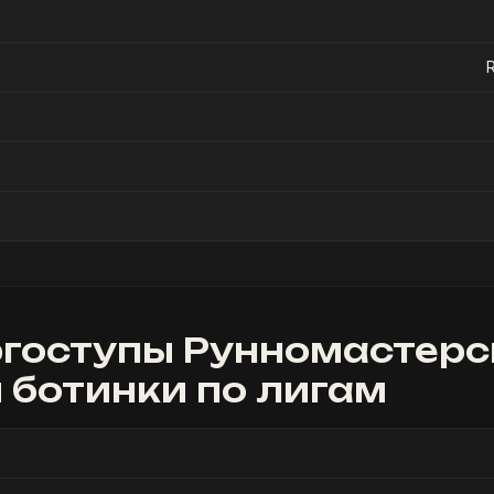
гоступы Рунномастерс
 ботинки
по лигам