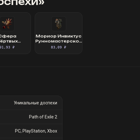
оспехи
»
Сфера
Мориор Инвиктус
ёртвых
Рунномастерское
ященный
Великолепное
91,93 ₽
83,09 ₽
фокус
облачение
Уникальные доспехи
Path of Exile 2
PC, PlayStation, Xbox