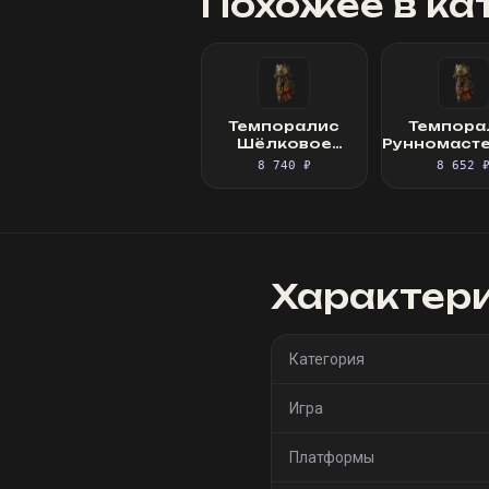
Похожее в ка
Темпоралис
Темпора
Шёлковое
Рунномаст
платье
Шёлковое 
8 740 ₽
8 652 
Характер
Категория
Игра
Платформы