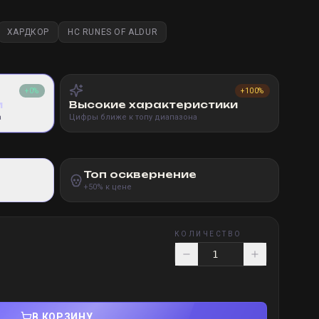
ХАРДКОР
HC RUNES OF ALDUR
+0%
+100%
и
Высокие характеристики
а
Цифры ближе к топу диапазона
Топ осквернение
+50% к цене
КОЛИЧЕСТВО
В КОРЗИНУ