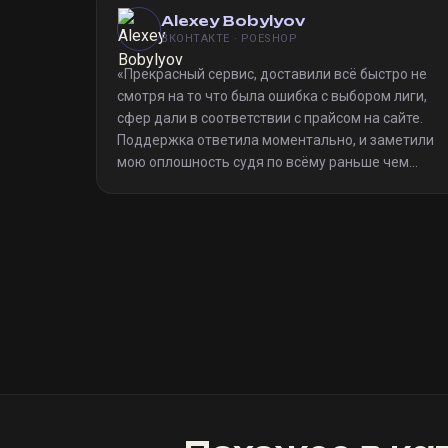
Alexey Bobylyov
ВКОНТАКТЕ · POESHOP
«
Прекрасный сервис, доставили всё быстро не
смотря на то что была ошибка с выбором лиги,
сфер дали в соответствии с прайсом на сайте.
Поддержка ответила моментально, и заметили
мою оплошность судя по всёму раньше чем
я(очевидно я не один такой дурак)). Однозначно
рекомендую
»