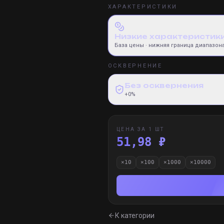
ХАРАКТЕРИСТИКИ
Низкие характеристик
База цены
· нижняя граница диапазон
ОСКВЕРНЕНИЕ
Без осквернения
+0%
ЦЕНА ЗА 1 ШТ
51,98 ₽
×
10
×
100
×
1000
×
10000
К категории