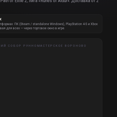
Path of Exile 2, лига «
Runes of Aldur
».
Доставка от 2
Х
атформах: ПК (Steam / standalone Windows), PlayStation 4-5 и Xbox
вая для всех — через торговое окно в игре.
ШИЙ СОБОР РУННОМАСТЕРСКОЕ ВОРОНОВО