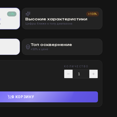
+0%
+100%
и
Высокие характеристики
а
Цифры ближе к топу диапазона
Топ осквернение
+50% к цене
КОЛИЧЕСТВО
В КОРЗИНУ