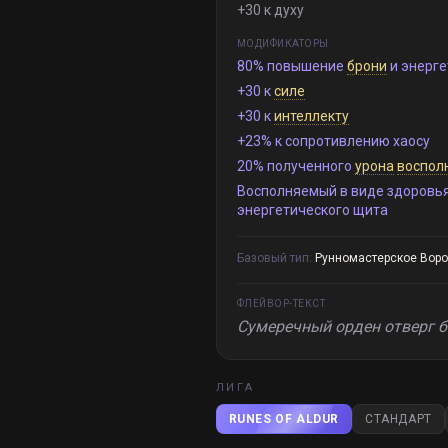
+30 к духу
МОДИФИКАТОРЫ
80% повышение
брони
и энерге
+30 к
силе
+30 к
интеллекту
+23% к сопротивлению хаосу
20% полученного
урона
воспол
Восполняемый в виде здоровь
энергетического щита
Базовый тип:
Рунномастерское Вор
ФЛЕЙВОР-ТЕКСТ
Сумеречный орден отверг бо
ЛИГА
RUNES OF ALDUR
СТАНДАРТ