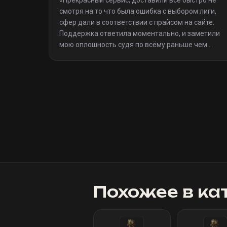
«
Прекрасный сервис, доставили всё быстро не
смотря на то что была ошибка с выбором лиги,
сфер дали в соответствии с прайсом на сайте.
Поддержка ответила моментально, и заметили
мою оплошность судя по всёму раньше чем
я(очевидно я не один такой дурак)). Однозначно
рекомендую
»
Похожее в ка