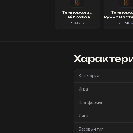
Темпоралис
Темпора
Шёлковое
Рунномаст
платье
Шёлковое 
7 837 ₽
7 758 
Характер
Категория
Игра
Платформы
Лига
Базовый тип