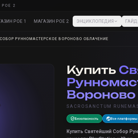
 POE 2
АЗИН POE 1
МАГАЗИН POE 2
ЭНЦИКЛОПЕДИЯ
ГАЙ
СОБОР РУННОМАСТЕРСКОЕ ВОРОНОВО ОБЛАЧЕНИЕ
Купить
Св
Рунномас
Вороново
SACROSANCTUM RUNEMAS
Безопасность
Все платформы
Купить
Святейший Собор Рун