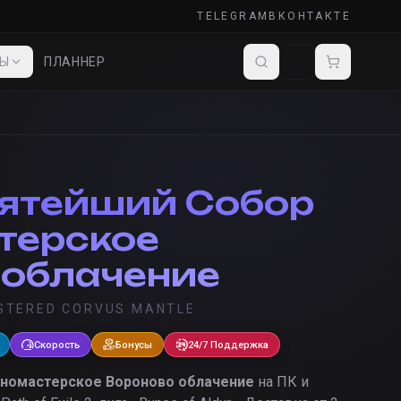
TELEGRAM
ВКОНТАКТЕ
ДЫ
ПЛАННЕР
ятейший Собор
терское
 облачение
TERED CORVUS MANTLE
Скорость
Бонусы
24/7 Поддержка
номастерское Вороново облачение
на ПК и