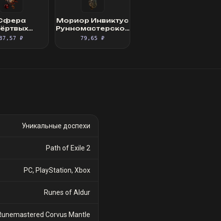
Сфера
Мориор Инвиктус
ёртвых
Рунномастерское
ященный
Великолепное
87,57 ₽
79,65 ₽
фокус
облачение
Уникальные доспехи
Path of Exile 2
PC, PlayStation, Xbox
Runes of Aldur
Runemastered Corvus Mantle