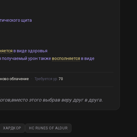
тического щита
няется
в виде здоровья
я получаемый урон также
восполняется
в виде
оново облачение
·
Требуется ур.
70
гов,вместо этого выбрав веру друг в друга.
ХАРДКОР
HC RUNES OF ALDUR