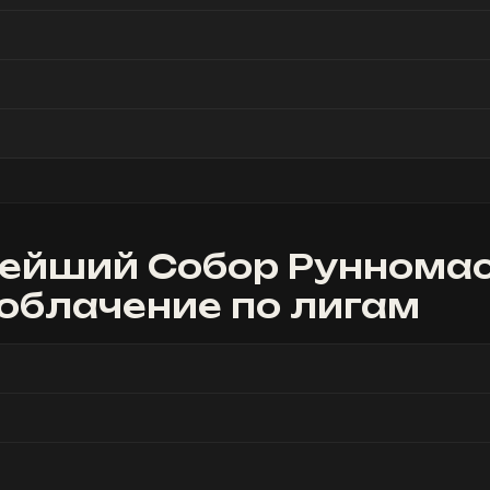
ейший Собор Руннома
 облачение
по лигам