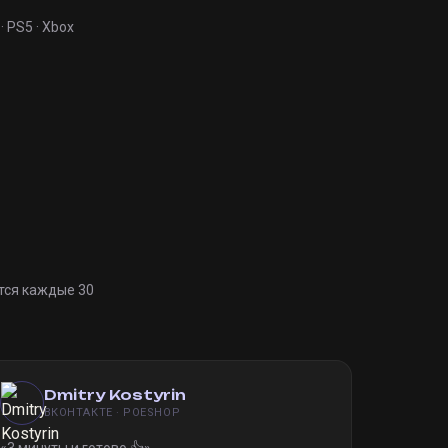
· PS5 · Xbox
тся каждые 30
Dmitry Kostyrin
ВКОНТАКТЕ · POESHOP