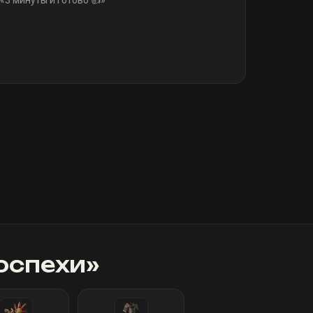
«
3 минуты и готово 👍
»
оспехи
»