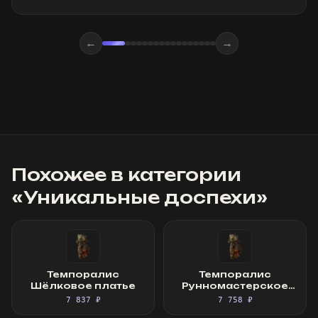
←
→
Похожее в категории
«
Уникальные доспехи
»
Темпоралис
Темпоралис
Шёлковое платье
Рунномастерское
Шёлковое платье
7 837 ₽
7 758 ₽