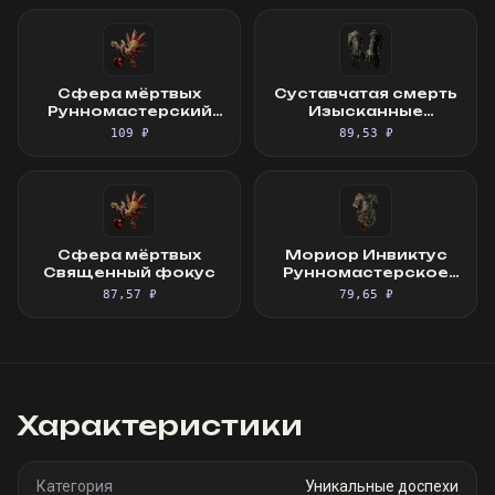
Сфера мёртвых
Суставчатая смерть
Рунномастерский
Изысканные
Священный фокус
перчатки
109 ₽
89,53 ₽
Сфера мёртвых
Мориор Инвиктус
Священный фокус
Рунномастерское
Великолепное
87,57 ₽
79,65 ₽
облачение
Характеристики
Категория
Уникальные доспехи