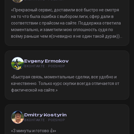
«
Прекрасный сервис, доставили всё быстро не смотря
на то что была ошибка с выбором лиги, сфер дали в
соответствии с прайсом на сайте. Поддержка ответила
моментально, и заметили мою оплошность судя по
всёму раньше чем я(очевидно я не один такой дурак)).
Однозначно рекомендую
»
Evgeny Ermakov
ВКОНТАКТЕ · POESHOP
«
Быстрая связь, моментальные сделки, все удобно и
качественно. Только курс скупки всегда отличается от
фактической на сайте.
»
Dmitry Kostyrin
ВКОНТАКТЕ · POESHOP
«
3 минуты и готово 👍
»