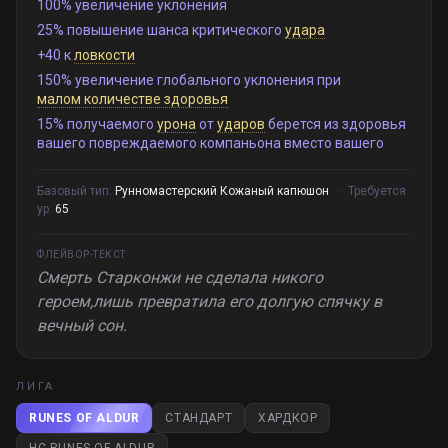
100% увеличение уклонения
25% повышение шанса критического
удара
+40 к
ловкости
150% увеличение глобального уклонения при
малом количестве здоровья
15% получаемого
урона
от
ударов
берется из здоровья
вашего повреждаемого компаньона вместо вашего
Базовый тип:
Рунномастерский Кожаный капюшон
·
Требуется
ур.
65
ФЛЕЙВОР-ТЕКСТ
Смерть Старконжи не сделала никого
героем,лишь превратила его долгую спячку в
вечный сон.
ЛИГА
RUNES OF ALDUR
СТАНДАРТ
ХАРДКОР