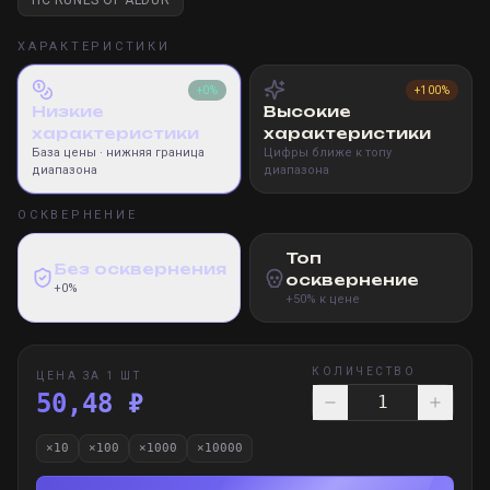
HC RUNES OF ALDUR
ХАРАКТЕРИСТИКИ
+0%
+100%
Низкие
Высокие
характеристики
характеристики
База цены
· нижняя граница
Цифры ближе к топу
диапазона
диапазона
ОСКВЕРНЕНИЕ
Топ
Без осквернения
осквернение
+0%
+50% к цене
КОЛИЧЕСТВО
ЦЕНА ЗА 1 ШТ
50,48 ₽
×
10
×
100
×
1000
×
10000