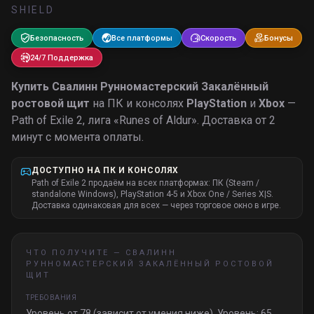
SHIELD
Безопасность
Все платформы
Скорость
Бонусы
24/7 Поддержка
Купить
Свалинн Рунномастерский Закалённый
ростовой щит
на ПК и консолях
PlayStation
и
Xbox
—
Path of Exile 2, лига «
Runes of Aldur
».
Доставка от 2
минут с момента оплаты.
ДОСТУПНО НА ПК И КОНСОЛЯХ
Path of Exile 2 продаём на всех платформах: ПК (Steam /
standalone Windows), PlayStation 4-5 и Xbox One / Series X|S.
Доставка одинаковая для всех — через торговое окно в игре.
ЧТО ПОЛУЧИТЕ —
СВАЛИНН
РУННОМАСТЕРСКИЙ ЗАКАЛЁННЫЙ РОСТОВОЙ
ЩИТ
ТРЕБОВАНИЯ
Уровень от 78 (зависит от умения ниже). Уровень: 65