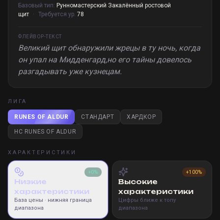
Базовый тип:
Рунномастерский Закалённый ростовой
щит
·
Требуется ур.
78
ФЛЕЙВОР-ТЕКСТ
Великий щит обнаружили жрецы в ту ночь, когда
он упал на Мидденгард,но его тайны довелось
разгадывать уже кузнецам.
ЛИГА
RUNES OF ALDUR
СТАНДАРТ
ХАРДКОР
HC RUNES OF ALDUR
ХАРАКТЕРИСТИКИ
+0%
+100%
Низкие
Высокие
характеристики
характеристики
База цены
· нижняя граница
Цифры ближе к топу
диапазона
диапазона