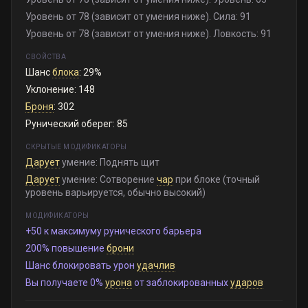
Уровень от 78 (зависит от умения ниже). Сила: 91
Уровень от 78 (зависит от умения ниже). Ловкость: 91
СВОЙСТВА
Шанс
блока
: 29%
Уклонение: 148
Броня
: 302
Рунический оберег: 85
СКРЫТЫЕ МОДИФИКАТОРЫ
Дарует
умение: Поднять щит
Дарует
умение: Сотворение
чар
при блоке (точный
уровень варьируется, обычно высокий)
МОДИФИКАТОРЫ
+50 к максимуму рунического барьера
200% повышение
брони
Шанс блокировать урон
удачлив
Вы получаете 0%
урона
от заблокированных
ударов