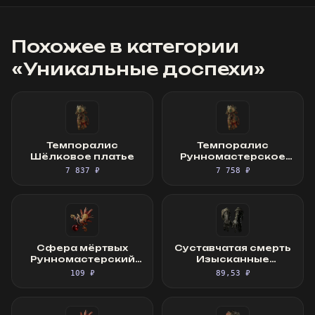
Похожее в категории
«
Уникальные доспехи
»
Темпоралис
Темпоралис
Шёлковое платье
Рунномастерское
Шёлковое платье
7 837 ₽
7 758 ₽
Сфера мёртвых
Суставчатая смерть
Рунномастерский
Изысканные
Священный фокус
перчатки
109 ₽
89,53 ₽