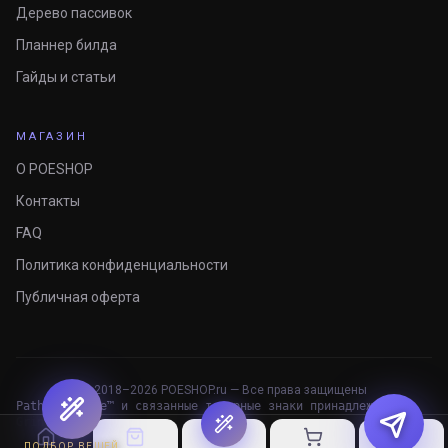
Дерево пассивок
Планнер билда
Гайды и статьи
МАГАЗИН
О POESHOP
Контакты
FAQ
Политика конфиденциальности
Публичная оферта
© 2018–
2026
POESHOP.ru — Все права защищены
Path of Exile™ и связанные товарные знаки принадлежат
Grinding Gear Games.
ПОДБОР ВЕЩЕЙ