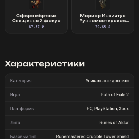
Сфера мёртвых
Мориор Инвиктус
Священный фокус
Рунномастерское
Великолепное
87,57 ₽
79,65 ₽
облачение
Характеристики
Категория
Уникальные доспехи
Игра
Path of Exile 2
Платформы
PC, PlayStation, Xbox
Лига
Runes of Aldur
Базовый тип
Runemastered Crucible Tower Shield