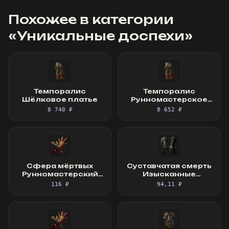
Похожее в категории
«
Уникальные доспехи
»
Темпоралис
Темпоралис
Шёлковое платье
Рунномастерское
Шёлковое платье
8 740 ₽
8 652 ₽
Сфера мёртвых
Суставчатая смерть
Рунномастерский
Изысканные
Священный фокус
перчатки
116 ₽
94,11 ₽