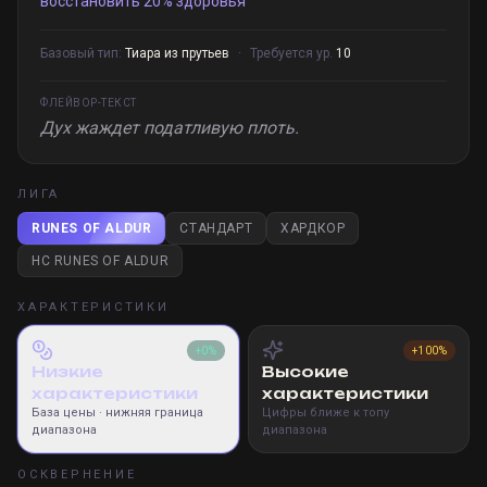
восстановить 20% здоровья
Базовый тип:
Тиара из прутьев
·
Требуется ур.
10
ФЛЕЙВОР-ТЕКСТ
Дух жаждет податливую плоть.
ЛИГА
RUNES OF ALDUR
СТАНДАРТ
ХАРДКОР
HC RUNES OF ALDUR
ХАРАКТЕРИСТИКИ
+0%
+100%
Низкие
Высокие
характеристики
характеристики
База цены
· нижняя граница
Цифры ближе к топу
диапазона
диапазона
ОСКВЕРНЕНИЕ