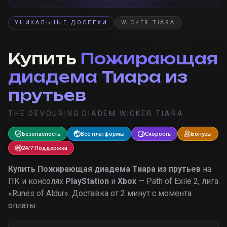
УНИКАЛЬНЫЕ ДОСПЕХИ
WICKER TIARA
Купить
Пожирающая
диадема Тиара из
прутьев
THE DEVOURING DIADEM WICKER TIARA
Безопасность
Все платформы
Скорость
Бонусы
24/7 Поддержка
Купить
Пожирающая диадема Тиара из прутьев
на
ПК и консолях
PlayStation
и
Xbox
— Path of Exile 2, лига
«
Runes of Aldur
».
Доставка от 2 минут с момента
оплаты.