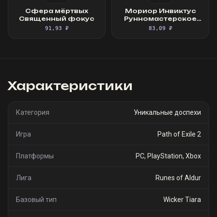
Сфера мёртвых
Мориор Инвиктус
Священный фокус
Рунномастерское
Великолепное
91,93 ₽
83,09 ₽
облачение
Характеристики
Категория
Уникальные доспехи
Игра
Path of Exile 2
Платформы
PC, PlayStation, Xbox
Лига
Runes of Aldur
Базовый тип
Wicker Tiara