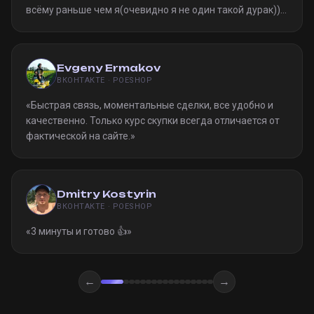
всёму раньше чем я(очевидно я не один такой дурак)).
Однозначно рекомендую
»
Evgeny Ermakov
ВКОНТАКТЕ · POESHOP
«
Быстрая связь, моментальные сделки, все удобно и
качественно. Только курс скупки всегда отличается от
фактической на сайте.
»
Dmitry Kostyrin
ВКОНТАКТЕ · POESHOP
«
3 минуты и готово 👍
»
←
→