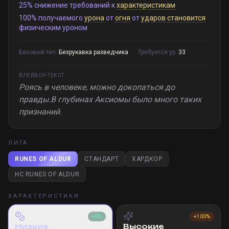
25% снижение требований к
характеристикам
100% получаемого
урона
от
огня
от
ударов
становится
физическим уроном
Базовый тип:
Безрукавка разведчика
·
Требуется ур.
33
ФЛЕЙВОР-ТЕКСТ
Роясь в человеке, можно докопаться до
правды.В глубинах Аксиомы было много таких
признаний.
ЛИГА
RUNES OF ALDUR
СТАНДАРТ
ХАРДКОР
HC RUNES OF ALDUR
ХАРАКТЕРИСТИКИ
+0%
+100%
Низкие
Высокие