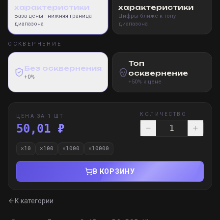
характеристики
характеристики
База цены
· нижняя граница
Цифры ближе к топу
диапазона
диапазона
ОСКВЕРНЕНИЕ
Топ
Без осквернения
осквернение
+0%
+50% к цене
КОЛИЧЕСТВО
ЦЕНА ЗА 1 ШТ
50,01 ₽
×
10
×
100
×
1000
×
10000
В КОРЗИНУ
К категории