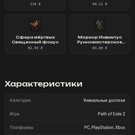
Священный фокус
перчатки
116 ₽
94,11 ₽
Сфера мёртвых
Мориор Инвиктус
Священный фокус
Рунномастерское
Великолепное
91,93 ₽
83,09 ₽
облачение
Характеристики
Категория
Уникальные доспехи
Игра
Path of Exile 2
Платформы
PC, PlayStation, Xbox