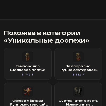
Похожее в категории
«
Уникальные доспехи
»
Темпоралис
Темпоралис
Шёлковое платье
Рунномастерское
Шёлковое платье
8 740 ₽
8 652 ₽
Сфера мёртвых
Суставчатая смерть
Рунномастерский
Изысканные