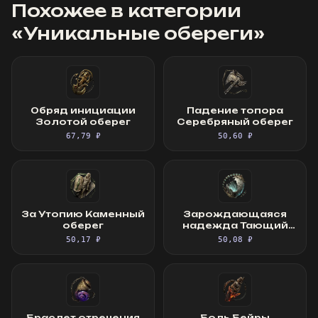
Похожее в категории
«
Уникальные обереги
»
Обряд инициации
Падение топора
Золотой оберег
Серебряный оберег
67,79 ₽
50,60 ₽
За Утопию Каменный
Зарождающаяся
оберег
надежда Тающий
оберег
50,17 ₽
50,08 ₽
Браслет отречения
Боль Бейры