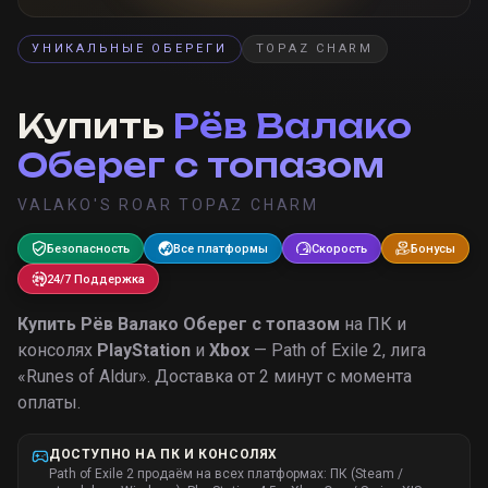
УНИКАЛЬНЫЕ ОБЕРЕГИ
TOPAZ CHARM
Купить
Рёв Валако
Оберег с топазом
VALAKO'S ROAR TOPAZ CHARM
Безопасность
Все платформы
Скорость
Бонусы
24/7 Поддержка
Купить
Рёв Валако Оберег с топазом
на ПК и
консолях
PlayStation
и
Xbox
— Path of Exile 2, лига
«
Runes of Aldur
».
Доставка от 2 минут с момента
оплаты.
ДОСТУПНО НА ПК И КОНСОЛЯХ
Path of Exile 2 продаём на всех платформах: ПК (Steam /