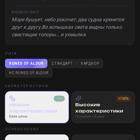
ФЛЕЙВОР-ТЕКСТ
Море бушует, небо рокочет; два судна кренятся
друг к другу.Во вспышках света видны только
свистящие топоры... и ухмылка.
ЛИГА
RUNES OF ALDUR
СТАНДАРТ
ХАРДКОР
HC RUNES OF ALDUR
ХАРАКТЕРИСТИКИ
+0%
+100%
Низкие
Высокие
характеристики
характеристики
База цены
Премиум-сборка
ОСКВЕРНЕНИЕ