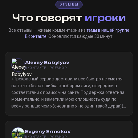
ОТЗЫВЫ
Что говорят
игроки
Все отзывы — живые комментарии из
темы в нашей группе
ВКонтакте
. Обновляются каждые 30 минут.
Alexey Bobylyov
ВКОНТАКТЕ · POESHOP
«
Прекрасный сервис, доставили всё быстро не смотря
на то что была ошибка с выбором лиги, сфер дали в
соответствии с прайсом на сайте. Поддержка ответила
моментально, и заметили мою оплошность судя по
всёму раньше чем я(очевидно я не один такой дурак)).
Однозначно рекомендую
»
Evgeny Ermakov
ВКОНТАКТЕ · POESHOP