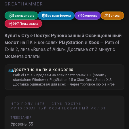
GREATHAMMER
Безопасность
Все платформы
Скорость
Бонусы
24/7 Поддержка
Купить
Стук-Постук Рунокованный Освинцованный
молот
на ПК и консолях
PlayStation
и
Xbox
— Path of
Exile 2, лига «
Runes of Aldur
».
Доставка от 2 минут с
момента оплаты.
ДОСТУПНО НА ПК И КОНСОЛЯХ
Path of Exile 2 продаём на всех платформах: ПК (Steam /
standalone Windows), PlayStation 4-5 и Xbox One / Series X|S.
Доставка одинаковая для всех — через торговое окно в игре.
ЧТО ПОЛУЧИТЕ —
СТУК-ПОСТУК
РУНОКОВАННЫЙ ОСВИНЦОВАННЫЙ МОЛОТ
ТРЕБОВАНИЯ
Уровень: 55