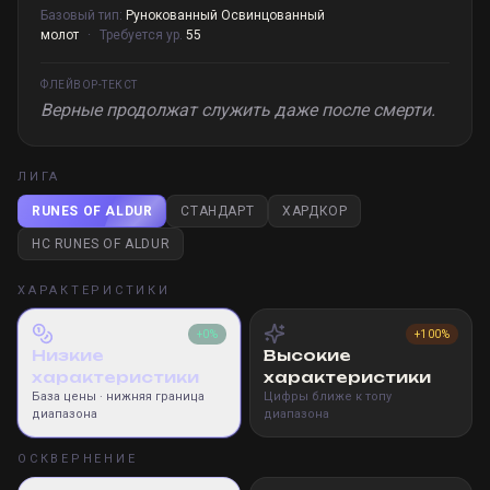
Базовый тип:
Рунокованный Освинцованный
молот
·
Требуется ур.
55
ФЛЕЙВОР-ТЕКСТ
Верные продолжат служить даже после смерти.
ЛИГА
RUNES OF ALDUR
СТАНДАРТ
ХАРДКОР
HC RUNES OF ALDUR
ХАРАКТЕРИСТИКИ
+0%
+100%
Низкие
Высокие
характеристики
характеристики
База цены
· нижняя граница
Цифры ближе к топу
диапазона
диапазона
ОСКВЕРНЕНИЕ