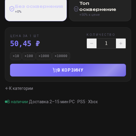
Топ
Без осквернения
осквернение
+0%
+50% к цене
КОЛИЧЕСТВО
ЦЕНА ЗА 1 ШТ
50,45 ₽
×
10
×
100
×
1000
×
10000
В КОРЗИНУ
К категории
В наличии
·
Доставка 2–15 мин
·
PC · PS5 · Xbox