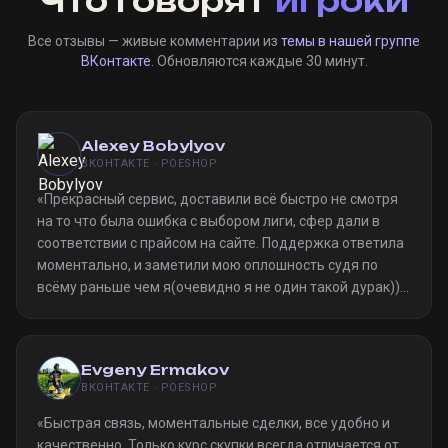
Что говорят
игроки
Все отзывы — живые комментарии из
темы в нашей группе
ВКонтакте
. Обновляются каждые 30 минут.
Alexey Bobylyov
ВКОНТАКТЕ · POESHOP
«
Прекрасный сервис, доставили всё быстро не смотря
на то что была ошибка с выбором лиги, сфер дали в
соответствии с прайсом на сайте. Поддержка ответила
моментально, и заметили мою оплошность судя по
всёму раньше чем я(очевидно я не один такой дурак)).
Однозначно рекомендую
»
Evgeny Ermakov
ВКОНТАКТЕ · POESHOP
«
Быстрая связь, моментальные сделки, все удобно и
качественно. Только курс скупки всегда отличается от