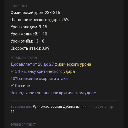
СВОЙСТВА
Физический урон: 233-316
Шанс критического
удара
: 25%
Урон холодом: 9-15
Урон молнией: 1-10
Урон огнём: 13-16
Скорость атаки: 0.99
МОДИФИКАТОРЫ
Добавляет от 20 до 27
физического
урона
+15% к шансу критического
удара
10% снижение скорости атаки
+10 к
силе
Накладывает увечье при критическом ударе
Базовый тип:
Рунномастерская Дубина из пня
·
Требуется ур.
55
ФЛЕЙВОР-ТЕКСТ