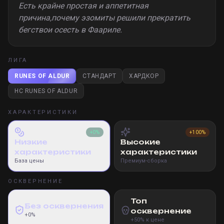
Есть крайне простая и аппетитная
причина,почему эзомиты решили прекратить
бегствои осесть в Фаариле.
ЛИГА
RUNES OF ALDUR
СТАНДАРТ
ХАРДКОР
HC RUNES OF ALDUR
ХАРАКТЕРИСТИКИ
+0%
+100%
Низкие
Высокие
характеристики
характеристики
База цены
Премиум-сборка
ОСКВЕРНЕНИЕ
Топ
Без осквернения
осквернение
+0%
+50% к цене