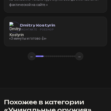
фактической на сайте.
»
Dmitry Kostyrin
ВКОНТАКТЕ · POESHOP
«
3 минуты и готово 👍
»
←
→
Похожее в категории
«
Уникальные оружия
»