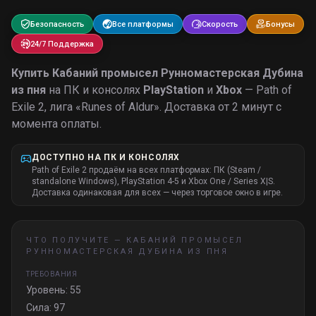
Безопасность
Все платформы
Скорость
Бонусы
24/7 Поддержка
Купить
Кабаний промысел Рунномастерская Дубина
из пня
на ПК и консолях
PlayStation
и
Xbox
— Path of
Exile 2, лига «
Runes of Aldur
».
Доставка от 2 минут с
момента оплаты.
ДОСТУПНО НА ПК И КОНСОЛЯХ
Path of Exile 2 продаём на всех платформах: ПК (Steam /
standalone Windows), PlayStation 4-5 и Xbox One / Series X|S.
Доставка одинаковая для всех — через торговое окно в игре.
ЧТО ПОЛУЧИТЕ —
КАБАНИЙ ПРОМЫСЕЛ
РУННОМАСТЕРСКАЯ ДУБИНА ИЗ ПНЯ
ТРЕБОВАНИЯ
Уровень: 55
Сила: 97