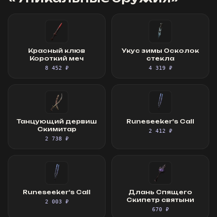
Красный клюв
Укус зимы Осколок
Короткий меч
стекла
8 452 ₽
4 319 ₽
Танцующий дервиш
Runeseeker's Call
Скимитар
2 412 ₽
2 738 ₽
Runeseeker's Call
Длань Спящего
Скипетр святыни
2 003 ₽
670 ₽