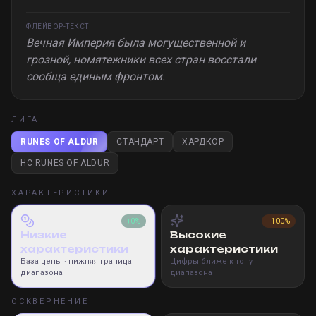
ФЛЕЙВОР-ТЕКСТ
Вечная Империя была могущественной и
грозной, номятежники всех стран восстали
сообща единым фронтом.
ЛИГА
RUNES OF ALDUR
СТАНДАРТ
ХАРДКОР
HC RUNES OF ALDUR
ХАРАКТЕРИСТИКИ
+0%
+100%
Низкие
Высокие
характеристики
характеристики
База цены
· нижняя граница
Цифры ближе к топу
диапазона
диапазона
ОСКВЕРНЕНИЕ