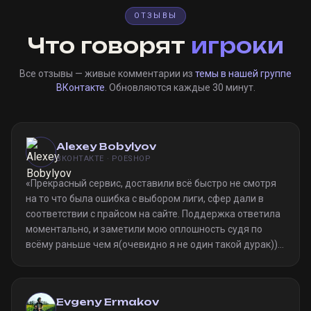
ОТЗЫВЫ
Что говорят
игроки
Все отзывы — живые комментарии из
темы в нашей группе
ВКонтакте
. Обновляются каждые 30 минут.
Alexey Bobylyov
ВКОНТАКТЕ · POESHOP
«
Прекрасный сервис, доставили всё быстро не смотря
на то что была ошибка с выбором лиги, сфер дали в
соответствии с прайсом на сайте. Поддержка ответила
моментально, и заметили мою оплошность судя по
всёму раньше чем я(очевидно я не один такой дурак)).
Однозначно рекомендую
»
Evgeny Ermakov