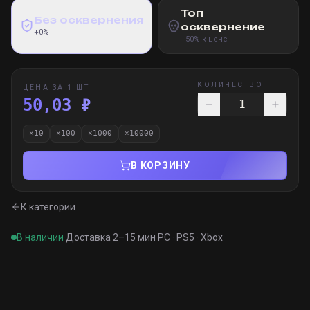
Топ
Без осквернения
осквернение
+0%
+50% к цене
КОЛИЧЕСТВО
ЦЕНА ЗА 1 ШТ
50,03 ₽
×
10
×
100
×
1000
×
10000
В КОРЗИНУ
К категории
В наличии
·
Доставка 2–15 мин
·
PC · PS5 · Xbox