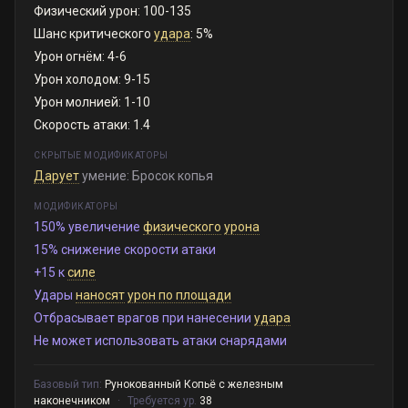
Физический урон: 100-135
Шанс критического
удара
: 5%
Урон огнём: 4-6
Урон холодом: 9-15
Урон молнией: 1-10
Скорость атаки: 1.4
СКРЫТЫЕ МОДИФИКАТОРЫ
Дарует
умение: Бросок копья
МОДИФИКАТОРЫ
150% увеличение
физического
урона
15% снижение скорости атаки
+15 к
силе
Удары
наносят
урон по площади
Отбрасывает врагов при нанесении
удара
Не может использовать атаки снарядами
Базовый тип:
Рунокованный Копьё с железным
наконечником
·
Требуется ур.
38