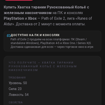
Купить
Хватка тирании Рунокованный Копьё с
железным наконечником
на ПК и консолях
PlayStation
и
Xbox
— Path of Exile 2, лига «
Runes of
Aldur
».
Доставка от 2 минут с момента оплаты.
ДОСТУПНО НА ПК И КОНСОЛЯХ
Path of Exile 2 продаём на всех платформах: ПК (Steam /
standalone Windows), PlayStation 4-5 и Xbox One / Series X|S.
Доставка одинаковая для всех — через торговое окно в игре.
ЧТО ПОЛУЧИТЕ —
ХВАТКА ТИРАНИИ
РУНОКОВАННЫЙ КОПЬЁ С ЖЕЛЕЗНЫМ
НАКОНЕЧНИКОМ
ТРЕБОВАНИЯ
Уровень: 50
Сила: 23
Ловкость: 54
СВОЙСТВА