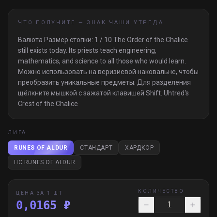
ЧТО ПОЛУЧИТЕ —
ЗНАК ЧАШИ УТРЕДА
Валюта Размер стопки: 1 / 10 The Order of the Chalice
still exists today. Its priests teach engineering,
mathematics, and science to all those who would learn.
Можно использовать на веризиевой наковальне, чтобы
преобразить уникальные предметы. Для разделения
щёлкните мышкой с зажатой клавишей Shift. Uhtred's
Crest of the Chalice
ЛИГА
RUNES OF ALDUR
СТАНДАРТ
ХАРДКОР
HC RUNES OF ALDUR
КОЛИЧЕСТВО
ЦЕНА ЗА 1 ШТ
0,0165 ₽