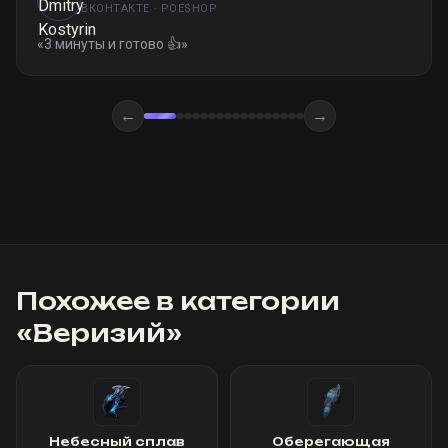
ВКОНТАКТЕ · POESHOP
«
3 минуты и готово 👍
»
←
→
Похожее в категории
«
Веризий
»
Небесный сплав
Оберегающая