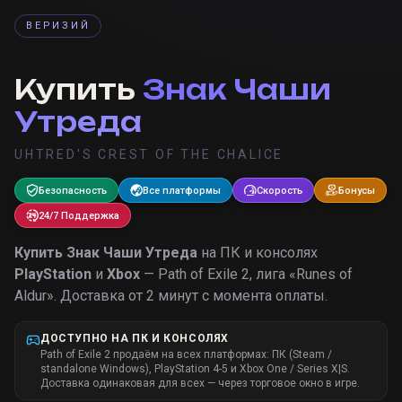
ВЕРИЗИЙ
Купить
Знак Чаши
Утреда
UHTRED'S CREST OF THE CHALICE
Безопасность
Все платформы
Скорость
Бонусы
24/7 Поддержка
Купить
Знак Чаши Утреда
на ПК и консолях
PlayStation
и
Xbox
— Path of Exile 2, лига «
Runes of
Aldur
».
Доставка от 2 минут с момента оплаты.
ДОСТУПНО НА ПК И КОНСОЛЯХ
Path of Exile 2 продаём на всех платформах: ПК (Steam /
standalone Windows), PlayStation 4-5 и Xbox One / Series X|S.
Доставка одинаковая для всех — через торговое окно в игре.