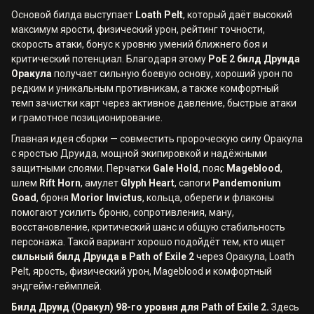
Основой билда выступает
Loath Pelt
, который даёт высокий
максимум ярости, физический урон, рейтинг точности,
скорость атаки, бонус к уровню умений ближнего боя и
критический потенциал. Благодаря этому
PoE 2 билд Друида
Оракула
получает сильную боевую основу, хороший урон по
редким и уникальным противникам, а также комфортный
темп зачистки карт через активное давление, быстрые атаки
и грамотное позиционирование.
Главная идея сборки — совместить пророческую силу Оракула
с яростью Друида, мощной экипировкой и надёжными
защитными слоями. Перчатки
Gale Hold
, пояс
Mageblood
,
шлем
Rift Horn
, амулет
Glyph Heart
, сапоги
Pandemonium
Goad
, броня
Morior Invictus
, кольца, обереги и флаконы
помогают усилить броню, сопротивления, ману,
восстановление, критический шанс и общую стабильность
персонажа. Такой вариант хорошо подойдёт тем, кто ищет
сильный билд Друида в Path of Exile 2
через Оракула, Loath
Pelt, ярость, физический урон, Mageblood и комфортный
эндгейм-геймплей.
Билд Друид (Оракул) 98-го уровня для Path of Exile 2.
Здесь