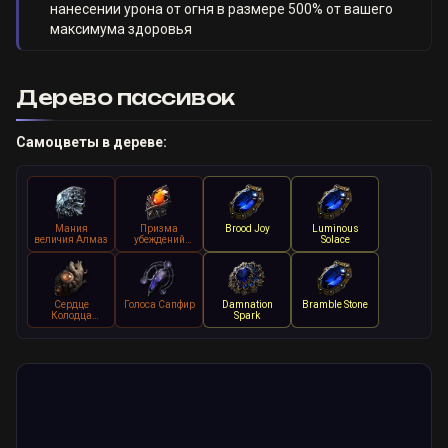
нанесении урона от огня в размере 500% от вашего
максимума здоровья
Дерево пассивок
Самоцветы в дереве:
Мания
Призма
Brood Joy
Luminous
величия Алмаз
убеждений
Solace
Алмаз
Сердце
Голоса Сапфир
Damnation
Bramble Stone
Колодца
Spark
Алмаз