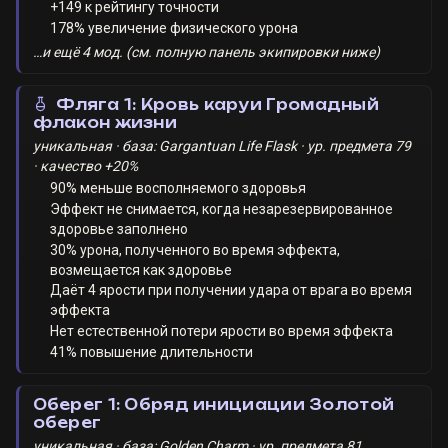
+149 к рейтингу точности
178% увеличение физического урона
…и ещё 4 мод. (см. полную панель экипировки ниже)
Фляга 1: Кровь каруи Громадный
флакон жизни
уникальная · база: Gargantuan Life Flask · ур. предмета 79
· качество +20%
90% меньше восполняемого здоровья
Эффект не снимается, когда незарезервированное
здоровье заполнено
30% урона, полученного во время эффекта,
возмещается как здоровье
Даёт 4 ярости при получении удара от врага во время
эффекта
Нет естественной потери ярости во время эффекта
41% повышение длительности
Оберег 1: Обряд инициации Золотой
оберег
уникальная · база: Golden Charm · ур. предмета 81