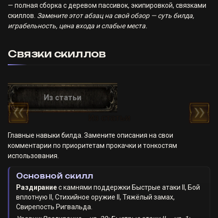
— полная сборка с деревом пассивок, экипировкой, связками
скиллов.
Замените этот абзац на свой обзор — суть билда,
играбельность, цена входа и слабые места.
Связки скиллов
Главные навыки билда. Замените описания на свои
комментарии по приоритетам прокачки и тонкостям
использования.
Основной скилл
Раздирание
с камнями поддержки
Быстрые атаки II
,
Бой
вплотную II
,
Стихийное оружие II
,
Тяжёлый замах
,
Свирепость Ригвальда
.
Из статьи
Из статьи