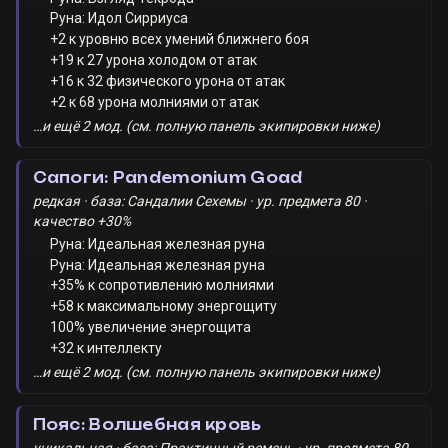
Руна: Идол Сирриуса
+2 к уровню всех умений ближнего боя
+19 к 27 урона холодом от атак
+16 к 32 физического урона от атак
+2 к 68 урона молниями от атак
…и ещё 2 мод. (см. полную панель экипировки ниже)
Сапоги: Pandemonium Goad
редкая · база: Сандалии Сехемы · ур. предмета 80 ·
качество +30%
Руна: Идеальная железная руна
Руна: Идеальная железная руна
+35% к сопротивлению молниями
+58 к максимальному энергощиту
100% увеличение энергощита
+32 к интеллекту
…и ещё 2 мод. (см. полную панель экипировки ниже)
Пояс: Волшебная кровь
уникальная · база: Практичный ремень · ур. предмета 80