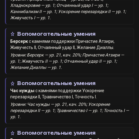
Хладнокровие — ур. 1; Отчаянный удар I — ур. 1;
Каннибализм II — ур. 1; Ускорение перезарядки II — ур. 1;
Живучесть I — ур. 1.
Вспомогательные умения
Берсерк
с камнями поддержки
Причастие Атзири
,
Живучесть II
,
Отчаянный удар II
,
Желание Диаллы
.
Уровни: Берсерк — ур. 21, кач. 20%; Причастие Атзири —
ур. 1; Живучесть II — ур. 1; Отчаянный удар II — ур. 1;
Желание Диаллы — ур. 1.
Вспомогательные умения
Час нужды
с камнями поддержки
Ускорение
перезарядки II
,
Травничество I
,
Точность I
.
Уровни: Час нужды — ур. 21, кач. 20%; Ускорение
перезарядки II — ур. 1; Травничество I — ур. 1; Точность I —
ур. 1.
Вспомогательные умения