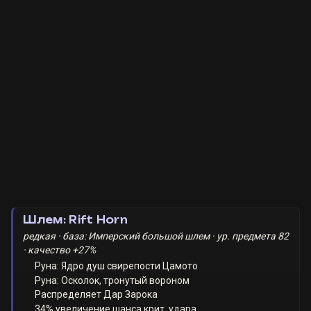
Шлем: Rift Horn
редкая · база: Имперский большой шлем · ур. предмета 82
· качество +27%
Руна: Ядро душ свирепости Цамото
Руна: Осколок, тронутый вороном
Распределяет Дар Зарока
34% увеличение шанса крит. удара