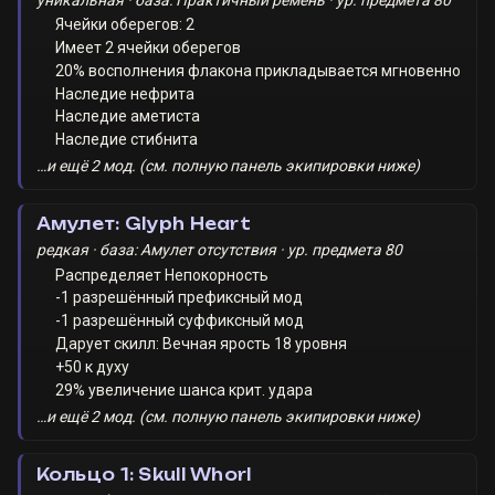
Ячейки оберегов: 2
Имеет 2 ячейки оберегов
20% восполнения флакона прикладывается мгновенно
Наследие нефрита
Наследие аметиста
Наследие стибнита
…и ещё 2 мод. (см. полную панель экипировки ниже)
Амулет: Glyph Heart
редкая · база: Амулет отсутствия · ур. предмета 80
Распределяет Непокорность
-1 разрешённый префиксный мод
-1 разрешённый суффиксный мод
Дарует скилл: Вечная ярость 18 уровня
+50 к духу
29% увеличение шанса крит. удара
…и ещё 2 мод. (см. полную панель экипировки ниже)
Кольцо 1: Skull Whorl