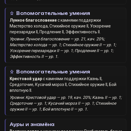
Вспомогательные умения
Лунное благословение
с камнями поддержки
Мастерство холода
,
Стихийное оружие II
,
Ускорение
перезарядки II
,
Продление II
,
Эффективность II
.
Уровни: Лунное благословение — ур. 21, кач. 20%;
Мастерство холода — ур. 1; Стихийное оружие II — ур. 1;
Ускорение перезарядки II — ур. 1; Продление II — ур. 1;
Эффективность II — ур. 1.
Вспомогательные умения
Крестовой удар
с камнями поддержки
Казнь II
,
Средоточие
,
Кусачий мороз II
,
Стихийное оружие II
,
Бой
вплотную II
.
Уровни: Крестовой удар — ур. 19, кач. 20%; Казнь II — ур. 1;
Средоточие — ур. 1; Кусачий мороз II — ур. 1; Стихийное
оружие II — ур. 1; Бой вплотную II — ур. 1.
Ауры и знамёна