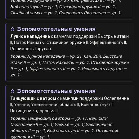
Уровни: Раздирание — ур. 20; Быстрые атаки II — ур. 1;
Бой вплотную II — ур. 1; Стихийное оружие II — ур. 1;
Тяжёлый замах — ур. 1; Свирепость Ригвальда — ур. 1.
Вспомогательные умения
Лунное нападение
с камнями поддержки
Быстрые атаки
II
,
Поток Ракиаты
,
Стихийное оружие II
,
Эффективность II
,
Решимость Гарухан
.
Уровни: Лунное нападение — ур. 21, кач. 20%; Быстрые
атаки II — ур. 1; Поток Ракиаты — ур. 1; Стихийное оружие
II — ур. 1; Эффективность II — ур. 1; Решимость Гарухан —
ур. 1.
Вспомогательные умения
Танцующий с ветром
с камнями поддержки
Ослепление
II
,
Увечье
,
Увеличенная область II
,
Бой вплотную II
,
Похищение здоровья III
.
Уровни: Танцующий с ветром — ур. 17, кач. 20%;
Ослепление II — ур. 1; Увечье — ур. 1; Увеличенная
область II — ур. 1; Бой вплотную II — ур. 1; Похищение
здоровья III — ур. 1.