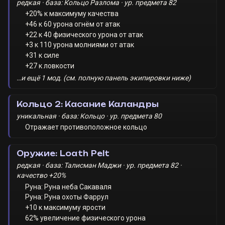
редкая · база: Кольцо Разлома · ур. предмета 82
+20% к максимуму качества
+46 к 60 урона огнём от атак
+22 к 40 физического урона от атак
+3 к 110 урона молниями от атак
+31 к силе
+27 к ловкости
…и ещё 1 мод. (см. полную панель экипировки ниже)
Кольцо 2: Касание Каландры
уникальная · база: Кольцо · ур. предмета 80
Отражает противоположное кольцо
Оружие: Loath Pelt
редкая · база: Талисман Маджи · ур. предмета 82 ·
качество +20%
Руна: Руна неба Сакаваля
Руна: Руна охоты Фаррул
+10 к максимуму ярости
62% увеличение физического урона