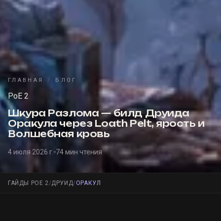
ГЛАВНАЯ
/
БЛОГ
PoE 2
Шкура Разлома — билд Друида
Оракула через Loath Pelt, ярость и
Волшебная кровь
4 июля 2026 г.
74
мин чтения
ГАЙДЫ
POE 2
/
ДРУИД
/
ОРАКУЛ