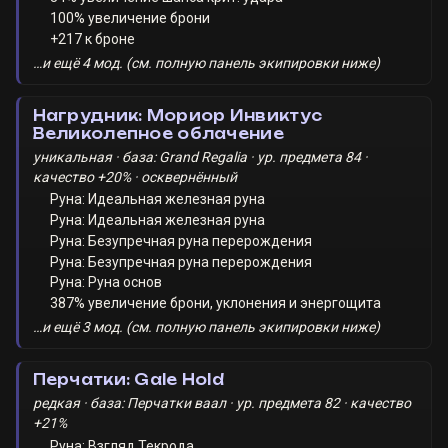
100% увеличение брони
+217 к броне
…и ещё 4 мод. (см. полную панель экипировки ниже)
Нагрудник: Мориор Инвиктус
Великолепное облачение
уникальная · база: Grand Regalia · ур. предмета 84 ·
качество +20% · осквернённый
Руна: Идеальная железная руна
Руна: Идеальная железная руна
Руна: Безупречная руна перерождения
Руна: Безупречная руна перерождения
Руна: Руна основ
387% увеличение брони, уклонения и энергощита
…и ещё 3 мод. (см. полную панель экипировки ниже)
Перчатки: Gale Hold
редкая · база: Перчатки ваал · ур. предмета 82 · качество
+21%
Руна: Взгляд Текрода