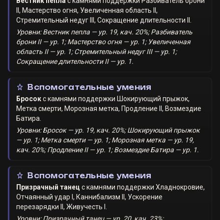
Вестник пепла
с камнями поддержки
Разбиватель брони
II
,
Мастерство огня
,
Увеличенная область II
,
Стремительный недуг III
,
Сокращение длительности II
.
Уровни: Вестник пепла — ур. 19, кач. 20%; Разбиватель
брони II — ур. 1; Мастерство огня — ур. 1; Увеличенная
область II — ур. 1; Стремительный недуг III — ур. 1;
Сокращение длительности II — ур. 1.
Вспомогательные умения
Бросок
с камнями поддержки
Шокирующий прыжок
,
Метка смерти
,
Морозная метка
,
Продление II
,
Возмездие
Батира
.
Уровни: Бросок — ур. 19, кач. 20%; Шокирующий прыжок
— ур. 1; Метка смерти — ур. 1; Морозная метка — ур. 19,
кач. 20%; Продление II — ур. 1; Возмездие Батира — ур. 1.
Вспомогательные умения
Призрачный танец
с камнями поддержки
Хладнокровие
,
Отчаянный удар I
,
Каннибализм II
,
Ускорение
перезарядки II
,
Живучесть I
.
Уровни: Призрачный танец — ур. 20, кач. 23%;