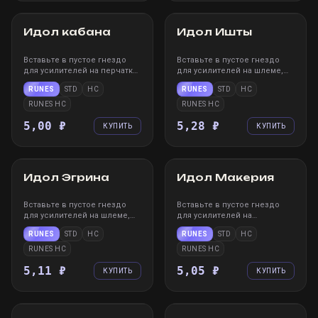
STEAM
WIN
XBOX
PS
STEAM
WIN
XBOX
PS
Идол кабана
Идол Ишты
Вставьте в пустое гнездо
Вставьте в пустое гнездо
для усилителей на перчатках
для усилителей на шлеме,
или скипетре, чтобы
чтобы применить эффект к
RUNES
STD
HC
RUNES
STD
HC
применить эффект к ним.
ним. После вставки нельзя
После вставки нельзя
извлечь, но можно заменить
RUNES HC
RUNES HC
извлечь, но можно заменить
другим усилителем.
другим усилителем.
5,00 ₽
5,28 ₽
КУПИТЬ
КУПИТЬ
STEAM
WIN
XBOX
PS
STEAM
WIN
XBOX
PS
Идол Эгрина
Идол Макерия
Вставьте в пустое гнездо
Вставьте в пустое гнездо
для усилителей на шлеме,
для усилителей на
чтобы применить эффект к
нательном доспехе, чтобы
RUNES
STD
HC
RUNES
STD
HC
ним. После вставки нельзя
применить эффект к ним.
извлечь, но можно заменить
После вставки нельзя
RUNES HC
RUNES HC
другим усилителем.
извлечь, но можно заменить
5,11 ₽
другим усилителем.
5,05 ₽
КУПИТЬ
КУПИТЬ
STEAM
WIN
XBOX
PS
STEAM
WIN
XBOX
PS