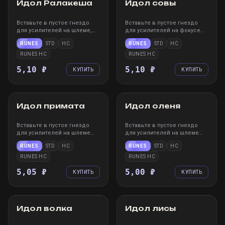
Идол Ралакеша
Идол совы
Вставьте в пустое гнездо
Вставьте в пустое гнездо
для усилителей на шлеме,
для усилителей на фокусе
чтобы применить эффект к
или скипетре, чтобы
RUNES
STD
HC
RUNES
STD
HC
ним. После вставки нельзя
применить эффект к ним.
извлечь, но можно заменить
После вставки нельзя
RUNES HC
RUNES HC
другим усилителем.
извлечь, но можно заменить
5,10 ₽
другим усилителем.
5,10 ₽
КУПИТЬ
КУПИТЬ
STEAM
WIN
XBOX
PS
STEAM
WIN
XBOX
PS
Идол примата
Идол оленя
Вставьте в пустое гнездо
Вставьте в пустое гнездо
для усилителей на шлеме
для усилителей на шлеме
или скипетре, чтобы
или скипетре, чтобы
RUNES
STD
HC
RUNES
STD
HC
применить эффект к ним.
применить эффект к ним.
После вставки нельзя
После вставки нельзя
RUNES HC
RUNES HC
извлечь, но можно заменить
извлечь, но можно заменить
другим усилителем.
5,05 ₽
другим усилителем.
5,00 ₽
КУПИТЬ
КУПИТЬ
STEAM
WIN
XBOX
PS
STEAM
WIN
XBOX
PS
Идол волка
Идол лисы