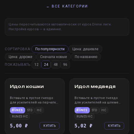
← ВСЕ КАТЕГОРИИ
Цены пересчитываются автоматически от курса Divine лиги.
Настройка курсов — в админке.
СОРТИРОВКА:
По популярности
Цена: дешевле
Цена: дороже
Сначала новые
По названию
ПОКАЗЫВАТЬ:
12
24
48
96
STEAM
WIN
XBOX
PS
STEAM
WIN
XBOX
PS
Идол кошки
Идол медведя
Вставьте в пустое гнездо
Вставьте в пустое гнездо
для усилителей на перчатках
для усилителей на шлеме
или скипетре, чтобы
или скипетре, чтобы
RUNES
STD
HC
RUNES
STD
HC
применить эффект к ним.
применить эффект к ним.
После вставки нельзя
После вставки нельзя
RUNES HC
RUNES HC
извлечь, но можно заменить
извлечь, но можно заменить
другим усилителем.
5,00 ₽
другим усилителем.
5,02 ₽
КУПИТЬ
КУПИТЬ