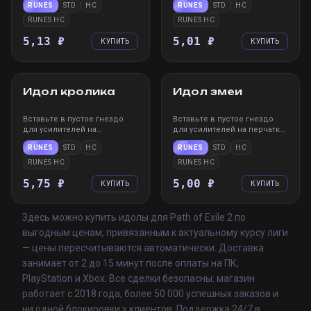
RUNES
STD
HC
RUNES
STD
HC
эффект к ним. После
эффект к ним. После
вставки нельзя извлечь, но
вставки нельзя извлечь, но
RUNES HC
RUNES HC
можно заменить другим
можно заменить другим
усилителем.
5,13 ₽
усилителем.
5,01 ₽
КУПИТЬ
КУПИТЬ
STEAM
WIN
XBOX
PS
STEAM
WIN
XBOX
PS
Идол кролика
Идол змеи
Вставьте в пустое гнездо
Вставьте в пустое гнездо
для усилителей на
для усилителей на перчатках
нательном доспехе или
или скипетре, чтобы
RUNES
STD
HC
RUNES
STD
HC
скипетре, чтобы применить
применить эффект к ним.
эффект к ним. После
После вставки нельзя
RUNES HC
RUNES HC
вставки нельзя извлечь, но
извлечь, но можно заменить
можно заменить другим
5,75 ₽
другим усилителем.
5,00 ₽
КУПИТЬ
КУПИТЬ
усилителем.
Здесь можно купить идолы для Path of Exile 2 по
выгодным ценам, привязанным к актуальному курсу лиги
— цены пересчитываются автоматически. Доставка
занимает от 2 до 15 минут после оплаты на ПК,
PlayStation и Xbox. Все сделки безопасны: магазин
работает с 2018 года, более 50 000 успешных заказов и
ни одной блокировки у клиентов. Поддержка 24/7 в